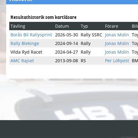
Resultathistorik som kartläsare
Tävling
Datum
Typ
Förare
Bi
Borås Bil Rallysprint
2026-05-30
Rally SSRC
Jonas Molin
To
Rally Blekinge
2024-09-14
Rally
Jonas Molin
To
Vilda Ryd Racet
2024-04-27
Rally
Jonas Molin
To
AMC Rajset
2013-09-08
RS
Per Löfqvist
B