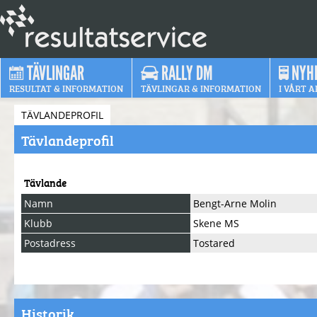
TÄVLINGAR
RALLY DM
NYH
RESULTAT & INFORMATION
TÄVLINGAR & INFORMATION
I VÅRT A
TÄVLANDEPROFIL
Tävlandeprofil
Tävlande
Namn
Bengt-Arne Molin
Klubb
Skene MS
Postadress
Tostared
Historik