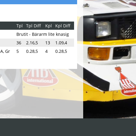
Tpl
Tpl Diff
Kpl
Kpl Diff
Brutit - Bärarm lite knasig
36
2.16,5
13
1.09,4
 A, Gr
5
0.28,5
4
0.28,5