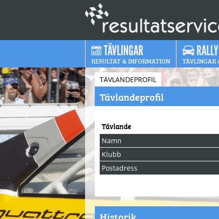
TÄVLINGAR
RALLY
RESULTAT & INFORMATION
TÄVLINGAR 
TÄVLANDEPROFIL
Tävlandeprofil
Tävlande
Namn
Klubb
Postadress
Historik