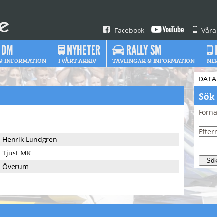
Facebook
Våra
 DM
NYHETER
RALLY SM
& INFORMATION
I VÅRT ARKIV
TÄVLINGAR & INFORMATION
NE
DATA
Sök
Förn
Efte
Henrik Lundgren
Tjust MK
Överum