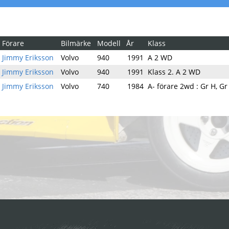
Förare
Bilmärke
Modell
År
Klass
Jimmy Eriksson
Volvo
940
1991
A 2 WD
Jimmy Eriksson
Volvo
940
1991
Klass 2. A 2 WD
Jimmy Eriksson
Volvo
740
1984
A- förare 2wd : Gr H, Gr