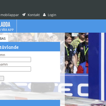
 mobilappar
Kontakt
Login
LADDA
R VÅR APP
BAS
 tävlande
amn
rnamn