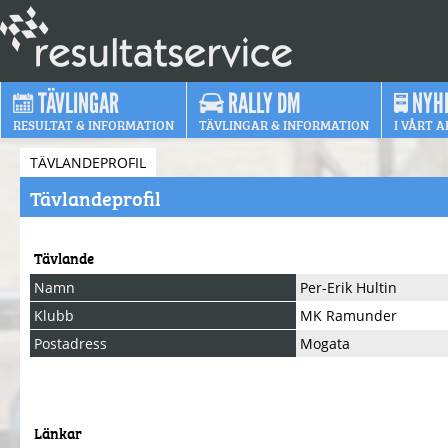
TÄVLINGAR
RALLY DM
NYH
RESULTAT & INFORMATION
TÄVLINGAR & INFORMATION
I VÅRT A
TÄVLANDEPROFIL
Tävlandeprofil
Tävlande
Namn
Per-Erik Hultin
Klubb
MK Ramunder
Postadress
Mogata
Länkar