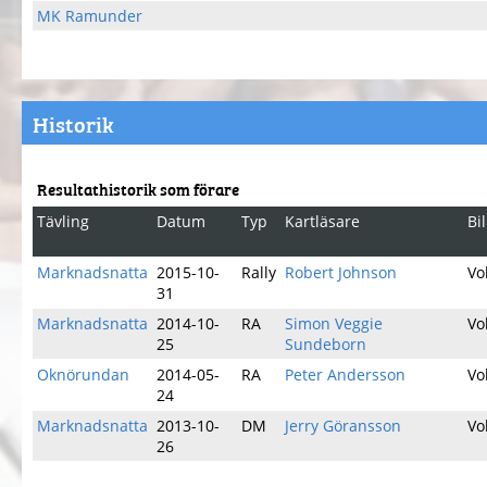
MK Ramunder
Historik
Resultathistorik som förare
Tävling
Datum
Typ
Kartläsare
Bi
Marknadsnatta
2015-10-
Rally
Robert Johnson
Vo
31
Marknadsnatta
2014-10-
RA
Simon Veggie
Vo
25
Sundeborn
Oknörundan
2014-05-
RA
Peter Andersson
Vo
24
Marknadsnatta
2013-10-
DM
Jerry Göransson
Vo
26