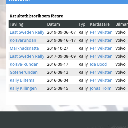
Resultathistorik som förare
Tävling
Datum
Typ
Kartläsare
Bilmä
East Sweden Rally
2019-09-06--07
Rally
Per Wiksten
Volvo
Kolsvarundan
2019-08-16--17
Rally
Per Wiksten
Volvo
Marknadsnatta
2018-10-27
Rally
Per Wiksten
Volvo
East Sweden Rally
2017-09-08--09
Rally
Per Wiksten
Volvo
Kolsva-Rundan
2016-09-17
Rally
Ida Bood
Volvo
Götenerundan
2016-08-13
Rally
Per Wiksten
Volvo
Rally Biltema
2016-06-04
Rally
Per Wiksten
Volvo
Rally Killingen
2015-08-15
Rally
Jonas Holm
Volvo