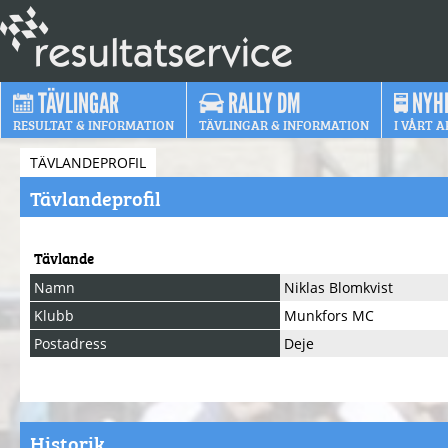
TÄVLINGAR
RALLY DM
NYH
RESULTAT & INFORMATION
TÄVLINGAR & INFORMATION
I VÅRT A
TÄVLANDEPROFIL
Tävlandeprofil
Tävlande
Namn
Niklas Blomkvist
Klubb
Munkfors MC
Postadress
Deje
Historik