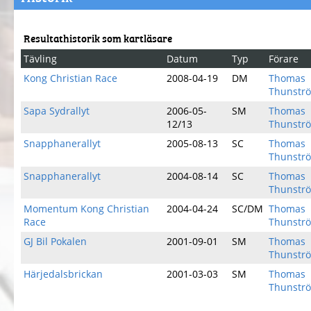
Resultathistorik som kartläsare
Tävling
Datum
Typ
Förare
Kong Christian Race
2008-04-19
DM
Thomas
Thunstr
Sapa Sydrallyt
2006-05-
SM
Thomas
12/13
Thunstr
Snapphanerallyt
2005-08-13
SC
Thomas
Thunstr
Snapphanerallyt
2004-08-14
SC
Thomas
Thunstr
Momentum Kong Christian
2004-04-24
SC/DM
Thomas
Race
Thunstr
GJ Bil Pokalen
2001-09-01
SM
Thomas
Thunstr
Härjedalsbrickan
2001-03-03
SM
Thomas
Thunstr