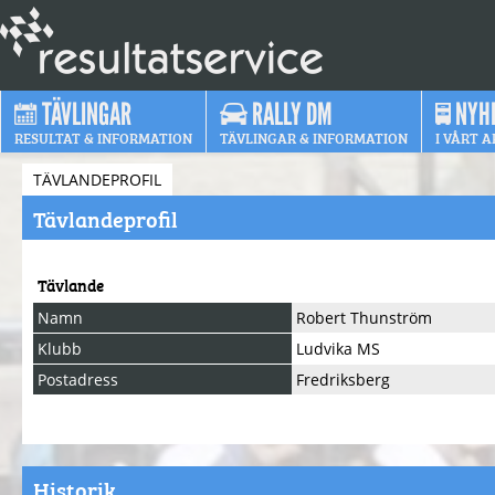
TÄVLINGAR
RALLY DM
NYH
RESULTAT & INFORMATION
TÄVLINGAR & INFORMATION
I VÅRT A
TÄVLANDEPROFIL
Tävlandeprofil
Tävlande
Namn
Robert Thunström
Klubb
Ludvika MS
Postadress
Fredriksberg
Historik