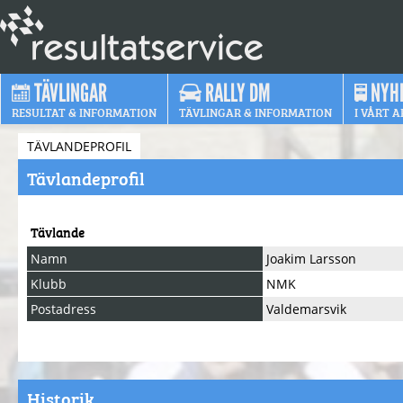
TÄVLINGAR
RALLY DM
NYH
RESULTAT & INFORMATION
TÄVLINGAR & INFORMATION
I VÅRT A
TÄVLANDEPROFIL
Tävlandeprofil
Tävlande
Namn
Joakim Larsson
Klubb
NMK
Postadress
Valdemarsvik
Historik