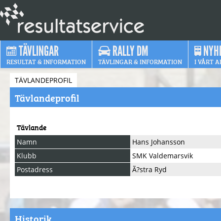
TÄVLINGAR
RALLY DM
NYH
RESULTAT & INFORMATION
TÄVLINGAR & INFORMATION
I VÅRT A
TÄVLANDEPROFIL
Tävlandeprofil
Tävlande
Namn
Hans Johansson
Klubb
SMK Valdemarsvik
Postadress
Ã?stra Ryd
Historik