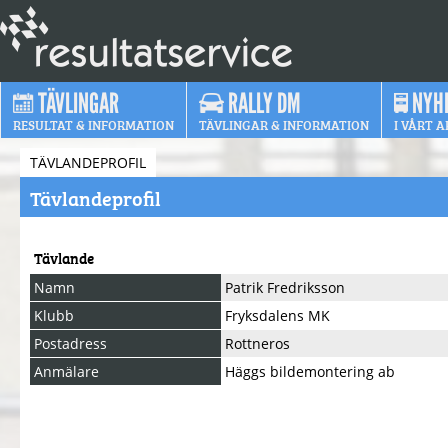
TÄVLINGAR
RALLY DM
NYH
RESULTAT & INFORMATION
TÄVLINGAR & INFORMATION
I VÅRT A
TÄVLANDEPROFIL
Tävlandeprofil
Tävlande
Namn
Patrik Fredriksson
Klubb
Fryksdalens MK
Postadress
Rottneros
Anmälare
Häggs bildemontering ab