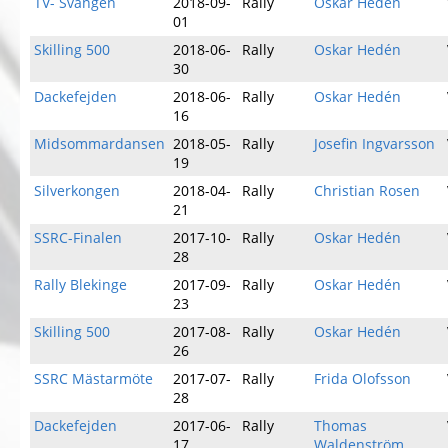
TV- Svängen
2018-09-
Rally
Oskar Hedén
01
Skilling 500
2018-06-
Rally
Oskar Hedén
30
Dackefejden
2018-06-
Rally
Oskar Hedén
16
Midsommardansen
2018-05-
Rally
Josefin Ingvarsson
19
Silverkongen
2018-04-
Rally
Christian Rosen
21
SSRC-Finalen
2017-10-
Rally
Oskar Hedén
28
Rally Blekinge
2017-09-
Rally
Oskar Hedén
23
Skilling 500
2017-08-
Rally
Oskar Hedén
26
SSRC Mästarmöte
2017-07-
Rally
Frida Olofsson
28
Dackefejden
2017-06-
Rally
Thomas
17
Waldenström