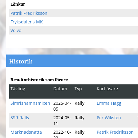
Länkar
Patrik Fredriksson
Fryksdalens MK
Volvo
Historik
Resultathistorik som förare
Tävling
Datum
Typ
Kartläsare
Simrishamnsmixen
2025-04-
Rally
Emma Hägg
05
SSR Rally
2024-05-
Rally
Per Wiksten
11
Marknadsnatta
2022-10-
Rally
Patrik Fredriksson
22