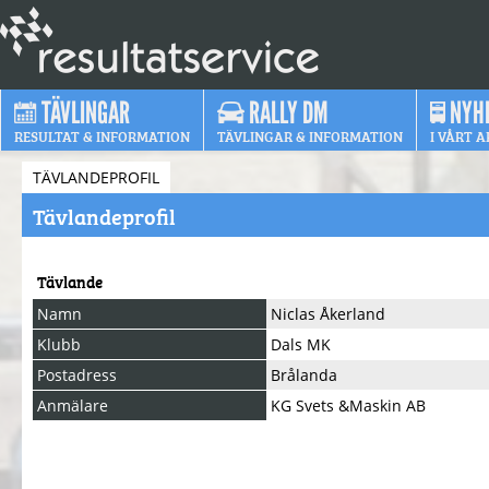
TÄVLINGAR
RALLY DM
NYH
RESULTAT & INFORMATION
TÄVLINGAR & INFORMATION
I VÅRT A
TÄVLANDEPROFIL
Tävlandeprofil
Tävlande
Namn
Niclas Åkerland
Klubb
Dals MK
Postadress
Brålanda
Anmälare
KG Svets &Maskin AB