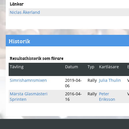
Länkar
Niclas Åkerland
Historik
Resultathistorik som förare
Tävling
Datum
Typ
Kartläsare
Simrishamnsmixen
2019-04-
Rally
Julia Thulin
06
Märsta Glasmästeri
2016-04-
Rally
Peter
Sprinten
16
Eriksson