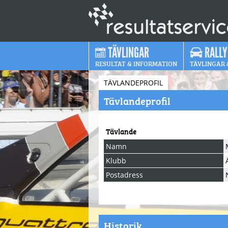
TÄVLINGAR
RALLY
RESULTAT & INFORMATION
TÄVLINGAR 
TÄVLANDEPROFIL
Tävlandeprofil
Tävlande
Namn
Klubb
Postadress
Historik