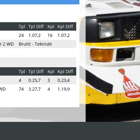
Tpl
Tpl Diff
Kpl
Kpl Diff
24
1.07,2
16
1.07,2
re 2 WD
Brutit - Tekniskt
Tpl
Tpl Diff
Kpl
Kpl Diff
4
0.25,7
3
0.23,4
 WD
74
3.27,7
4
1.19,9