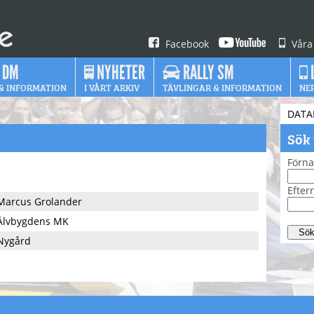
Facebook
Våra
 DM
NYHETER
RALLY SM
& INFORMATION
I VÅRT ARKIV
TÄVLINGAR & INFORMATION
NE
DATA
Sök
Förn
Efte
Marcus Grolander
Älvbygdens MK
Nygård