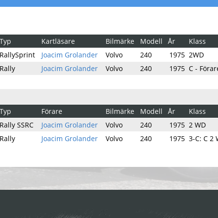
Typ
Kartläsare
Bilmärke
Modell
År
Klass
RallySprint
Joacim Grolander
Volvo
240
1975
2WD
Rally
Joacim Grolander
Volvo
240
1975
C - Föra
Typ
Förare
Bilmärke
Modell
År
Klass
Rally SSRC
Joacim Grolander
Volvo
240
1975
2 WD
Rally
Joacim Grolander
Volvo
240
1975
3-C: C 2