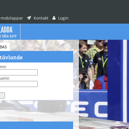
 mobilappar
Kontakt
Login
LADDA
R VÅR APP
BAS
 tävlande
amn
rnamn