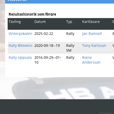
Resultathistorik som förare
Tävling
Datum
Typ
Kartläsare
Vinterpokalen
2025-02-22
Rally
Jan Ramsell
Rally Bilmetro
2020-09-18--19
Rally
Tony Karlsson
SM
Rally Uppsala
2016-09-29--01-
Rally
Roine
10
Andersson