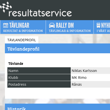
TÄVLINGAR
RALLY DM
NYH
RESULTAT & INFORMATION
TÄVLINGAR & INFORMATION
I VÅRT A
TÄVLANDEPROFIL
Tävlandeprofil
Tävlande
Namn
Niklas Karlsson
Klubb
MK Rimo
Postadress
Rånäs
Historik