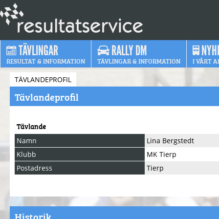
TÄVLINGAR
RALLY DM
NYH
RESULTAT & INFORMATION
TÄVLINGAR & INFORMATION
I VÅRT A
TÄVLANDEPROFIL
Tävlandeprofil
Tävlande
Namn
Lina Bergstedt
Klubb
MK Tierp
Postadress
Tierp
Historik