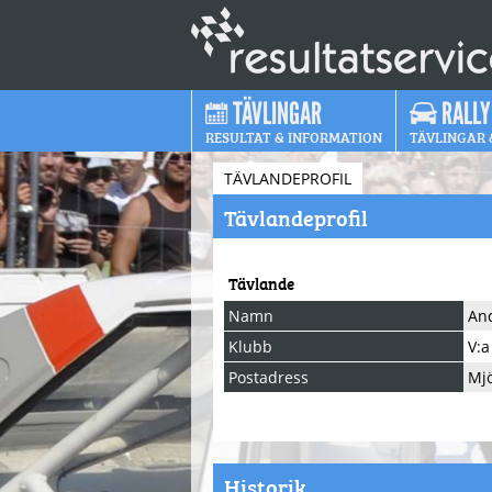
TÄVLINGAR
RALLY
RESULTAT & INFORMATION
TÄVLINGAR 
TÄVLANDEPROFIL
Tävlandeprofil
Tävlande
Namn
An
Klubb
V:a
Postadress
Mj
Historik