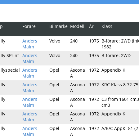
yp
Förare
Bilmärke
Modell
År
Klass
lly
Anders
Volvo
240
1975
B-förare: 2WD (in
Malm
1982
lly SPrint
Anders
Volvo
240
1975
B-förare: 2WD
Malm
llyspecial
Anders
Opel
Ascona
1972
Appendix K
Malm
A
lly
Anders
Opel
Ascona
1972
KRC Klass 8 72-75
Malm
A
lly
Anders
Opel
Ascona
1972
C3 from 1601 cm3 
Malm
A
cm3
lly
Anders
Opel
Ascona
1972
Appendix K
Malm
A
lly
Anders
Opel
Ascona
1972
A/B/C AppK -81 (2
Malm
A