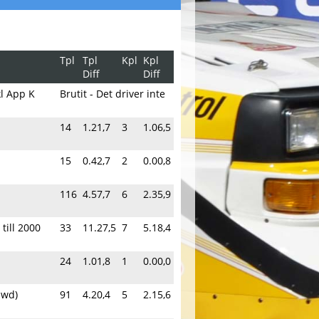
Tpl
Tpl
Kpl
Kpl
Diff
Diff
kl App K
Brutit - Det driver inte
14
1.21,7
3
1.06,5
15
0.42,7
2
0.00,8
116
4.57,7
6
2.35,9
till 2000
33
11.27,5
7
5.18,4
24
1.01,8
1
0.00,0
 wd)
91
4.20,4
5
2.15,6