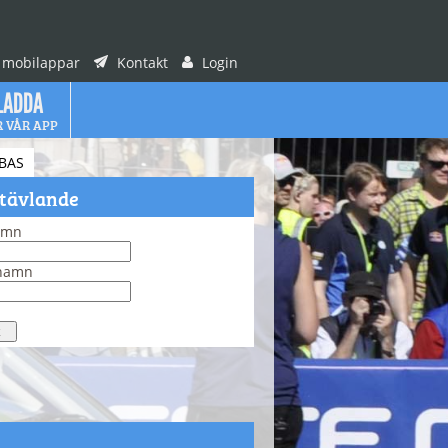
 mobilappar
Kontakt
Login
LADDA
R VÅR APP
BAS
 tävlande
amn
rnamn