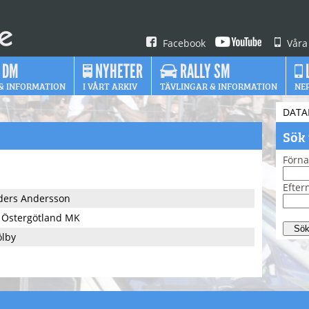
Facebook
Våra
 DM
NYHETER
RALLY SM
& INFORMATION
I VÅRT ARKIV
TÄVLINGAR & INFORMATION
NE
DATA
Sök
Förn
Efte
ders Andersson
 Östergötland MK
ölby