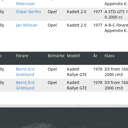
Petersson
Appendix K.
lly
Oskar Gerths
Opel
Kadett 2.0
1977
A STD-GTS 1
0-2000 cc
lly
Jan Nilsson
Opel
Kadett 2.0
1977
A-B-C-förare
Appendix K.
p
Förare
Bilmärke
Modell
År
Klass
lly
Bernt-Eric
Opel
Kadett
1978
D3 from 160
Grönlund
Rallye GTE
2000 cm3
lly
Bernt-Eric
Opel
Kadett
1978
D3 from 160
Grönlund
Rallye GTE
2000 cm3