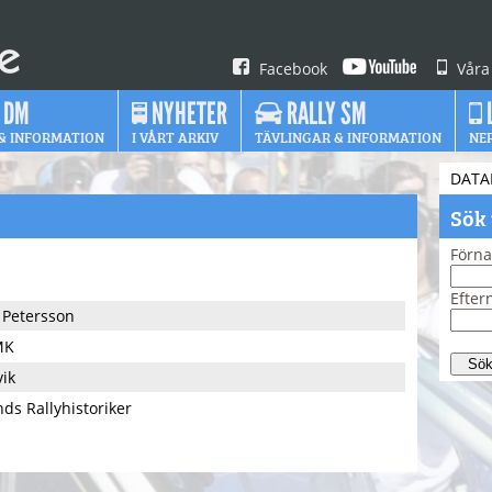
Facebook
Våra
 DM
NYHETER
RALLY SM
& INFORMATION
I VÅRT ARKIV
TÄVLINGAR & INFORMATION
NE
DATA
Sök
Förn
Efte
 Petersson
MK
vik
ds Rallyhistoriker