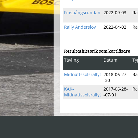
Finspångsrundan
2022-09-03
Ra
Rally Anderslöv
2022-04-02
Ra
Resultathistorik som kartläsare
Tävling
Datum
Ty
Midnattssolsrallyt
2018-06-27-
Ra
-30
KAK-
2017-06-28-
Ra
Midnattssolsrallyt
-07-01