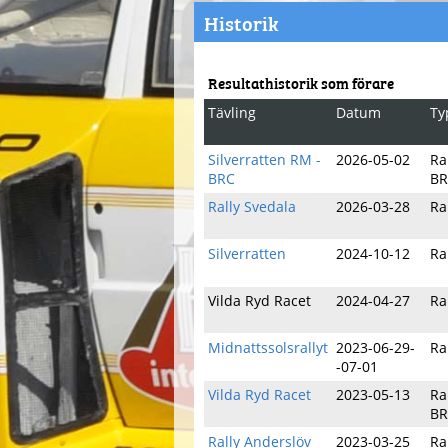
Historik
Resultathistorik som förare
Tävling
Datum
Ty
Silverratten RM -
2026-05-02
Ra
BRC
BR
Rally Svedala
2026-03-28
Ra
Silverratten
2024-10-12
Ra
Vilda Ryd Racet
2024-04-27
Ra
Midnattssolsrallyt
2023-06-29-
Ra
-07-01
Vilda Ryd Racet
2023-05-13
Ra
BR
Rally Anderslöv
2023-03-25
Ra