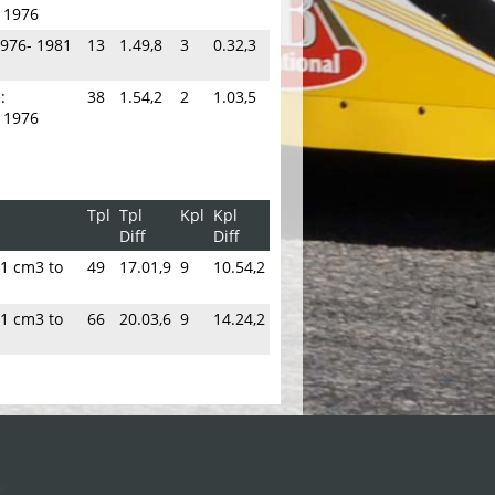
 1976
976- 1981
13
1.49,8
3
0.32,3
:
38
1.54,2
2
1.03,5
 1976
Tpl
Tpl
Kpl
Kpl
Diff
Diff
1 cm3 to
49
17.01,9
9
10.54,2
1 cm3 to
66
20.03,6
9
14.24,2