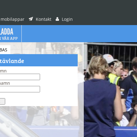
 mobilappar
Kontakt
Login
LADDA
R VÅR APP
BAS
 tävlande
amn
rnamn