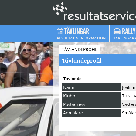
TÄVLINGAR
RALLY
RESULTAT & INFORMATION
TÄVLINGAR 
TÄVLANDEPROFIL
Tävlandeprofil
Tävlande
Namn
Joakim
Klubb
Tjust 
Postadress
Väster
Anmälare
Smålan