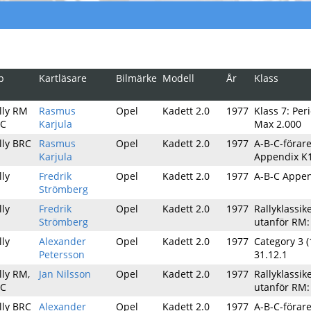
p
Kartläsare
Bilmärke
Modell
År
Klass
lly RM
Rasmus
Opel
Kadett 2.0
1977
Klass 7: Per
C
Karjula
Max 2.000
lly BRC
Rasmus
Opel
Kadett 2.0
1977
A-B-C-förare
Karjula
Appendix K
lly
Fredrik
Opel
Kadett 2.0
1977
A-B-C Appen
Strömberg
lly
Fredrik
Opel
Kadett 2.0
1977
Rallyklassik
Strömberg
utanför RM:
lly
Alexander
Opel
Kadett 2.0
1977
Category 3 (
Petersson
31.12.1
lly RM,
Jan Nilsson
Opel
Kadett 2.0
1977
Rallyklassik
C
utanför RM:
lly BRC
Alexander
Opel
Kadett 2.0
1977
A-B-C-förare