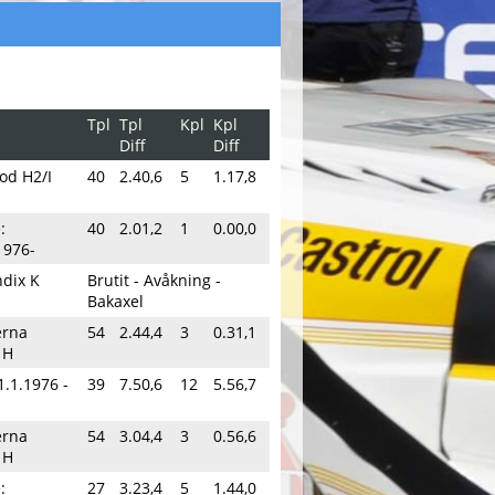
Tpl
Tpl
Kpl
Kpl
Diff
Diff
iod H2/I
40
2.40,6
5
1.17,8
:
40
2.01,2
1
0.00,0
1976-
dix K
Brutit - Avåkning -
Bakaxel
erna
54
2.44,4
3
0.31,1
 H
1.1.1976 -
39
7.50,6
12
5.56,7
erna
54
3.04,4
3
0.56,6
 H
:
27
3.23,4
5
1.44,0