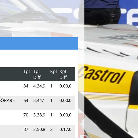
Tpl
Tpl
Kpl
Kpl
Diff
Diff
.
84
4.34,9
1
0.00,0
-FÖRARE
64
3.44,1
1
0.00,0
70
3.38,9
1
0.00,0
87
2.50,8
2
0.17,0