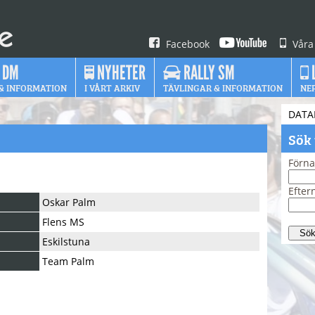
Facebook
Våra
 DM
NYHETER
RALLY SM
& INFORMATION
I VÅRT ARKIV
TÄVLINGAR & INFORMATION
NE
DATA
Sök
Förn
Efte
Oskar Palm
Flens MS
Eskilstuna
Team Palm