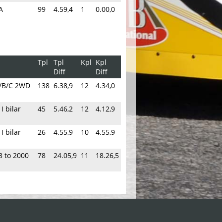
A
99
4.59,4
1
0.00,0
Tpl
Tpl
Kpl
Kpl
Diff
Diff
A/B/C 2WD
138
6.38,9
12
4.34,0
I bilar
45
5.46,2
12
4.12,9
I bilar
26
4.55,9
10
4.55,9
 to 2000
78
24.05,9
11
18.26,5