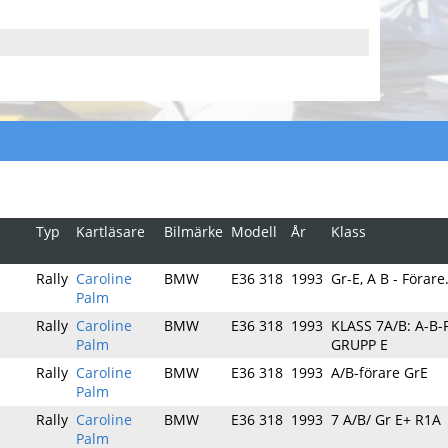
Typ
Kartläsare
Bilmärke
Modell
År
Klass
Rally
Caroline
BMW
E36 318
1993
Gr-E, A B - Förare
Palm
Rally
Caroline
BMW
E36 318
1993
KLASS 7A/B: A-B
Palm
GRUPP E
Rally
Caroline
BMW
E36 318
1993
A/B-förare GrE
Palm
Rally
Caroline
BMW
E36 318
1993
7 A/B/ Gr E+ R1A
Palm