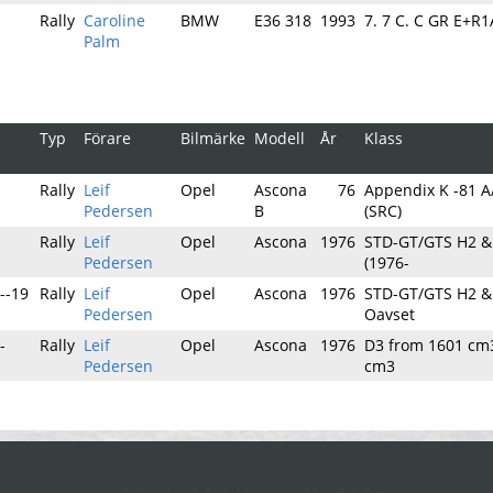
Rally
Caroline
BMW
E36 318
1993
7. 7 C. C GR E+R1
Palm
Typ
Förare
Bilmärke
Modell
År
Klass
Rally
Leif
Opel
Ascona
76
Appendix K -81 
Pedersen
B
(SRC)
Rally
Leif
Opel
Ascona
1976
STD-GT/GTS H2 & 
Pedersen
(1976-
--19
Rally
Leif
Opel
Ascona
1976
STD-GT/GTS H2 & 
Pedersen
Oavset
-
Rally
Leif
Opel
Ascona
1976
D3 from 1601 cm3
Pedersen
cm3