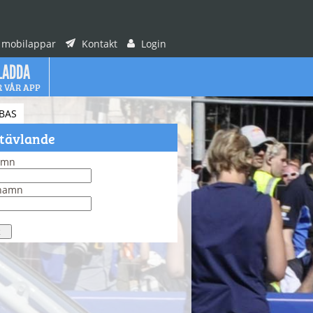
 mobilappar
Kontakt
Login
LADDA
R VÅR APP
BAS
 tävlande
amn
rnamn