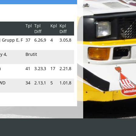
Tpl
Tpl
Kpl
Kpl
Diff
Diff
J Grupp E, F
37
6.26,9
4
3.05,8
y 4,
Brutit
)
41
3.23,3
17
2.21,8
2WD
34
2.13,1
5
1.01,8