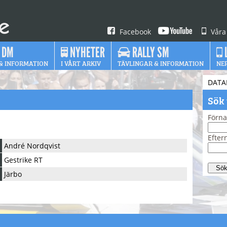
Facebook
Våra
 DM
NYHETER
RALLY SM
& INFORMATION
I VÅRT ARKIV
TÄVLINGAR & INFORMATION
NE
DATA
Sök
Förn
Efte
André Nordqvist
Gestrike RT
Järbo