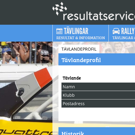
TÄVLINGAR
RALLY
RESULTAT & INFORMATION
TÄVLINGAR 
TÄVLANDEPROFIL
Tävlandeprofil
Tävlande
Namn
Klubb
Postadress
Historik