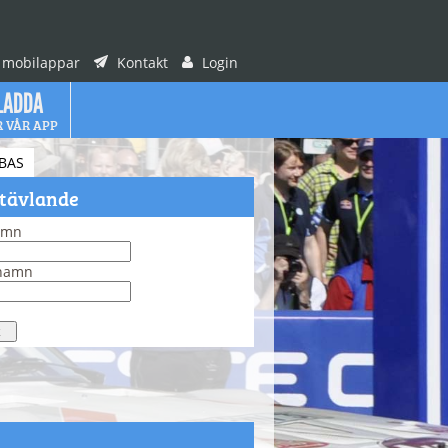
 mobilappar
Kontakt
Login
LADDA
R VÅR APP
BAS
 tävlande
amn
rnamn