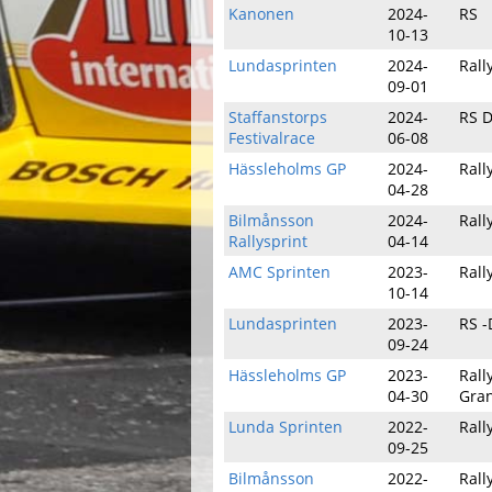
Kanonen
2024-
RS
10-13
Lundasprinten
2024-
Rall
09-01
Staffanstorps
2024-
RS 
Festivalrace
06-08
Hässleholms GP
2024-
Rall
04-28
Bilmånsson
2024-
Rall
Rallysprint
04-14
AMC Sprinten
2023-
Rall
10-14
Lundasprinten
2023-
RS 
09-24
Hässleholms GP
2023-
Rall
04-30
Gra
Lunda Sprinten
2022-
Rall
09-25
Bilmånsson
2022-
Rall