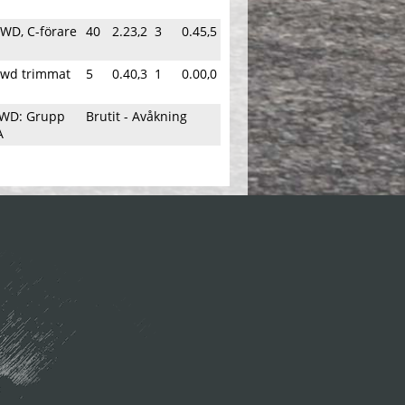
WD, C-förare
40
2.23,2
3
0.45,5
2wd trimmat
5
0.40,3
1
0.00,0
2WD: Grupp
Brutit - Avåkning
A