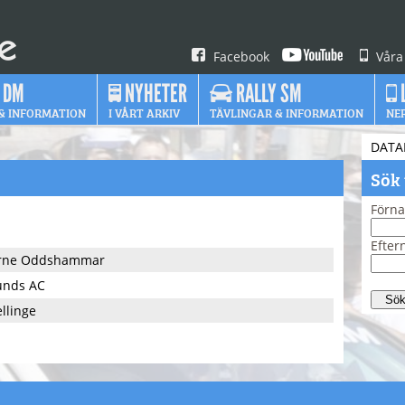
Facebook
Våra
 DM
NYHETER
RALLY SM
& INFORMATION
I VÅRT ARKIV
TÄVLINGAR & INFORMATION
NE
DATA
Sök
Förn
Efte
rne Oddshammar
unds AC
ellinge