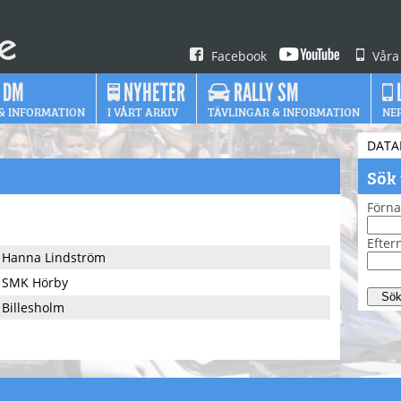
Facebook
Våra
 DM
NYHETER
RALLY SM
& INFORMATION
I VÅRT ARKIV
TÄVLINGAR & INFORMATION
NE
DATA
Sök
Förn
Efte
Hanna Lindström
SMK Hörby
Billesholm