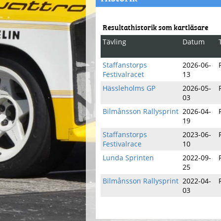
Resultathistorik som kartläsare
Tävling
Datum
Staffanstorps
2026-06-
Festivalracet
13
Hässleholms GP
2026-05-
03
Bilmånsson Rallysprint
2026-04-
19
Staffanstorps
2023-06-
Festivalrace
10
Lunda Sprinten
2022-09-
25
Bilmånsson Rallysprint
2022-04-
03