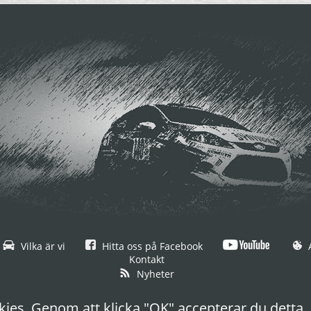
Vilka är vi
Hitta oss på Facebook
A
Kontakt
Nyheter
© 2019 Resultatservice Sverige AB,
All rights reserved.
ies. Genom att klicka "OK" accepterar du detta.