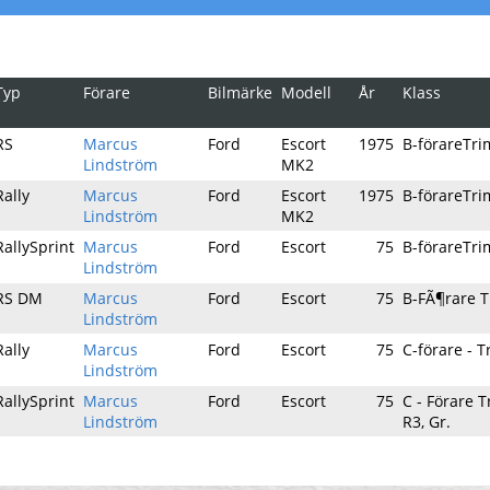
Typ
Förare
Bilmärke
Modell
År
Klass
RS
Marcus
Ford
Escort
1975
B-förareTr
Lindström
MK2
Rally
Marcus
Ford
Escort
1975
B-förareTr
Lindström
MK2
RallySprint
Marcus
Ford
Escort
75
B-förareTr
Lindström
RS DM
Marcus
Ford
Escort
75
B-FÃ¶rare 
Lindström
Rally
Marcus
Ford
Escort
75
C-förare - 
Lindström
RallySprint
Marcus
Ford
Escort
75
C - Förare 
Lindström
R3, Gr.