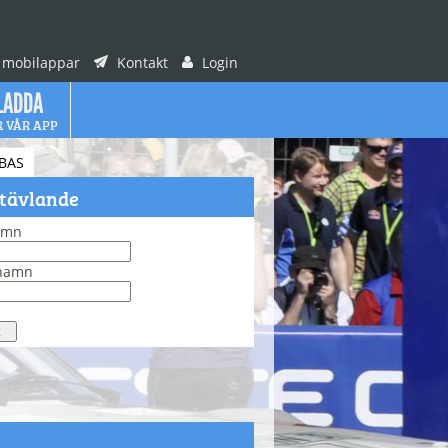
 mobilappar
Kontakt
Login
LADDA
R VÅR APP
BAS
 tävlande
amn
rnamn