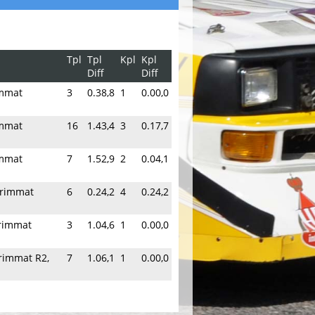
Tpl
Tpl
Kpl
Kpl
Diff
Diff
immat
3
0.38,8
1
0.00,0
immat
16
1.43,4
3
0.17,7
immat
7
1.52,9
2
0.04,1
Trimmat
6
0.24,2
4
0.24,2
Trimmat
3
1.04,6
1
0.00,0
Trimmat R2,
7
1.06,1
1
0.00,0