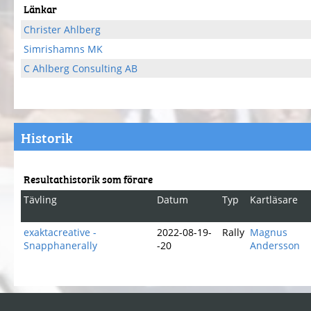
Länkar
Christer Ahlberg
Simrishamns MK
C Ahlberg Consulting AB
Historik
Resultathistorik som förare
Tävling
Datum
Typ
Kartläsare
exaktacreative -
2022-08-19-
Rally
Magnus
Snapphanerally
-20
Andersson