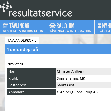
TÄVLINGAR
RALLY DM
NYH
RESULTAT & INFORMATION
TÄVLINGAR & INFORMATION
I VÅRT A
TÄVLANDEPROFIL
Tävlandeprofil
Tävlande
Namn
Christer Ahlberg
Klubb
Simrishamns MK
Postadress
Sankt Olof
Anmälare
C Ahlberg Consulting AB