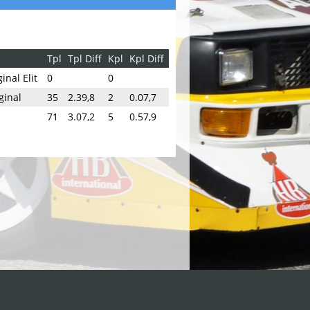
Tpl
Tpl Diff
Kpl
Kpl Diff
inal Elit
0
0
ginal
35
2.39,8
2
0.07,7
71
3.07,2
5
0.57,9