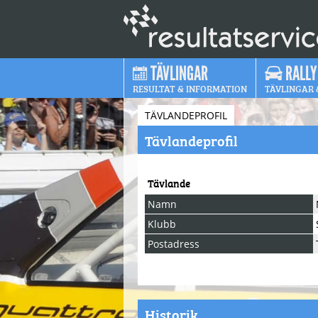
TÄVLINGAR
RALLY
RESULTAT & INFORMATION
TÄVLINGAR 
TÄVLANDEPROFIL
Tävlandeprofil
Tävlande
Namn
Klubb
Postadress
Historik