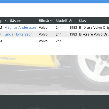
yp
Kartläsare
Bilmärke
Modell
År
Klass
M
Magnus Andersson
Volvo
244
1983
B-förare Volvo Orig
S
Linda Holgersson
Volvo
244
1983
B-Förare Volvo Ori
M
Volvo
244