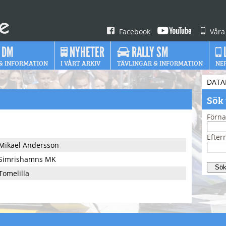
Facebook
Våra
 DM
NYHETER
RALLY SM
& INFORMATION
I VÅRT ARKIV
TÄVLINGAR & INFORMATION
NE
DATA
Sök
Förn
Efte
Mikael Andersson
Simrishamns MK
Tomelilla