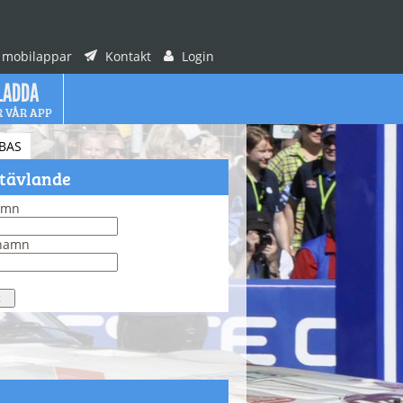
 mobilappar
Kontakt
Login
LADDA
R VÅR APP
BAS
 tävlande
amn
rnamn