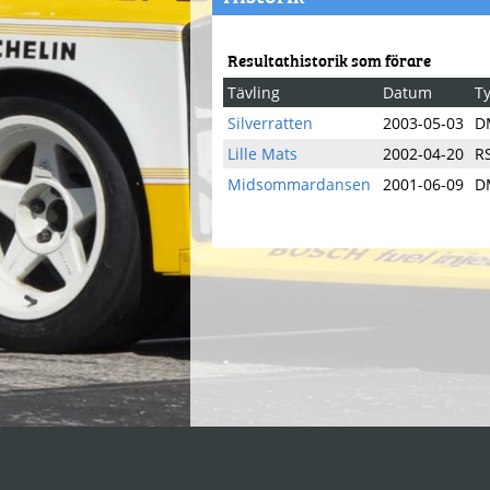
Resultathistorik som förare
Tävling
Datum
T
Silverratten
2003-05-03
D
Lille Mats
2002-04-20
R
Midsommardansen
2001-06-09
D