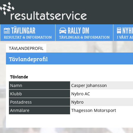
TÄVLINGAR
RALLY DM
NYH
RESULTAT & INFORMATION
TÄVLINGAR & INFORMATION
I VÅRT A
TÄVLANDEPROFIL
Tävlandeprofil
Tävlande
Namn
Casper Johansson
Klubb
Nybro AC
Postadress
Nybro
Anmälare
Thagesson Motorsport