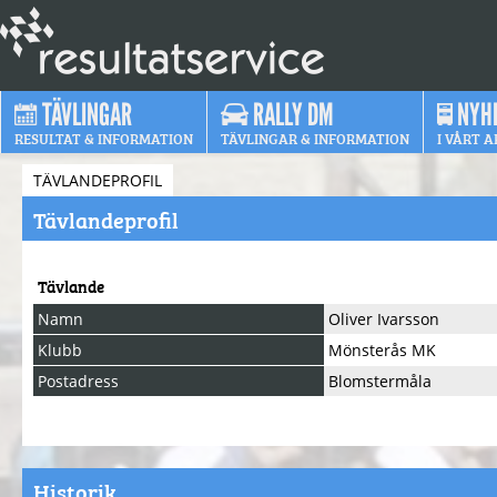
TÄVLINGAR
RALLY DM
NYH
RESULTAT & INFORMATION
TÄVLINGAR & INFORMATION
I VÅRT A
TÄVLANDEPROFIL
Tävlandeprofil
Tävlande
Namn
Oliver Ivarsson
Klubb
Mönsterås MK
Postadress
Blomstermåla
Historik