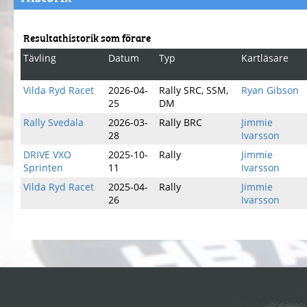
Resultathistorik som förare
Tävling
Datum
Typ
Kartläsare
Vilda Ryd Racet
2026-04-
Rally SRC, SSM,
Ryan Gibson
25
DM
Rally Svedala
2026-03-
Rally BRC
Jimmie
28
Ivarsson
DRIVE VXO
2025-10-
Rally
Jimmie
Sprinten
11
Ivarsson
Vilda Ryd Racet
2025-04-
Rally
Jimmie
26
Ivarsson