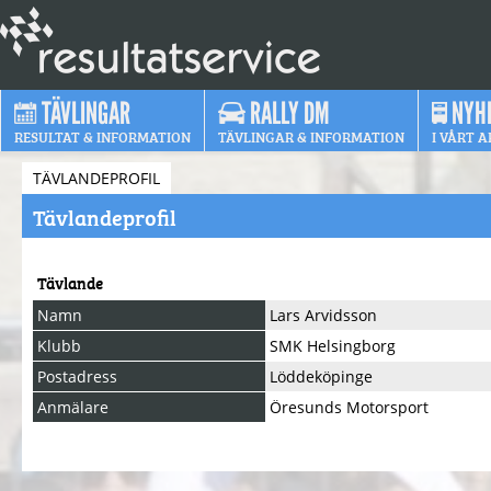
TÄVLINGAR
RALLY DM
NYH
RESULTAT & INFORMATION
TÄVLINGAR & INFORMATION
I VÅRT A
TÄVLANDEPROFIL
Tävlandeprofil
Tävlande
Namn
Lars Arvidsson
Klubb
SMK Helsingborg
Postadress
Löddeköpinge
Anmälare
Öresunds Motorsport