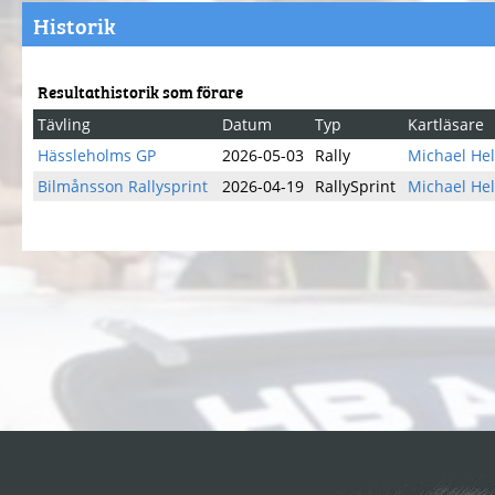
Historik
Resultathistorik som förare
Tävling
Datum
Typ
Kartläsare
Hässleholms GP
2026-05-03
Rally
Michael He
Bilmånsson Rallysprint
2026-04-19
RallySprint
Michael He