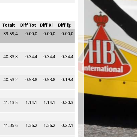
Totalt
Diff Tot
Diff Kl
Diff fg
39.59,4
0.00,0
0.00,0
0.00,0
40.33,8
0.34,4
0.34,4
0.34,4
40.53,2
0.53,8
0.53,8
0.19,4
41.13,5
1.14,1
1.14,1
0.20,3
41.35,6
1.36,2
1.36,2
0.22,1