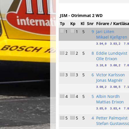
JSM - Otrimmat 2 WD
Tp
Kp
Kl
Snr
Förare / Kartläs
1
1
5
9
Jari Liiten
Mikael Kjellgren
3.04,0  3.03,2  7.0
2
2
5
8
Eddie Lundqvist
Olle Erixon
3.10,8  3.08,2  7.0
3
3
5
6
Victor Karlsson
Jonas Magnér
3.08,2  3.08,5  7.1
4
4
5
5
Albin Nordh
Mattias Erixon
3.05,0  3.03,4  7.0
5
5
5
4
Petter Palmqvist
Stefan Gustavss