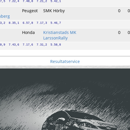
7,5  7.22,4  7.48,8  7.21,2  5.42,1
Peugeot
SMK Hörby
0
0
nberg
3,2  8.35,1  6.57,8  7.17,3  5.46,7
Honda
Kristianstads MK
0
0
LarssonRally
0,9  7.43,6  7.17,6  7.31,2  5.58,8
Resultatservice