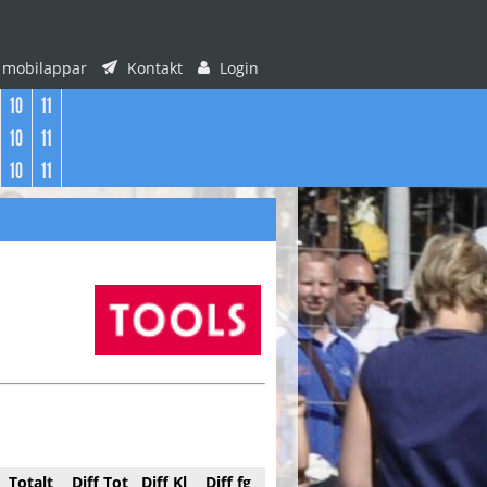
 mobilappar
Kontakt
Login
10
11
10
11
10
11
Totalt
Diff Tot
Diff Kl
Diff fg