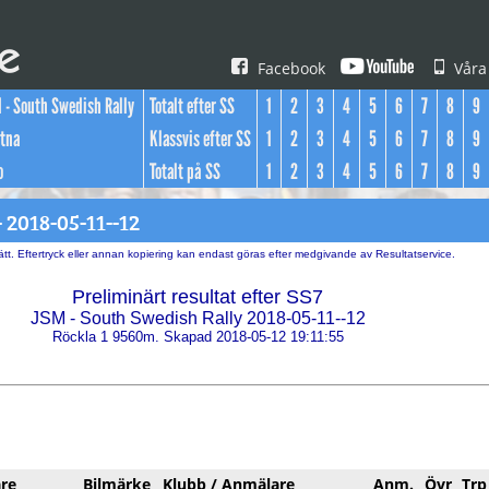
Facebook
Våra
 - South Swedish Rally
Totalt efter SS
1
2
3
4
5
6
7
8
9
tna
Klassvis efter SS
1
2
3
4
5
6
7
8
9
o
Totalt på SS
1
2
3
4
5
6
7
8
9
 2018-05-11--12
tt. Eftertryck eller annan kopiering kan endast göras efter medgivande av Resultatservice.
Preliminärt resultat efter SS7
JSM - South Swedish Rally 2018-05-11--12
Röckla 1 9560m. Skapad 2018-05-12 19:11:55
are
Bilmärke
Klubb / Anmälare
Anm.
Övr
Trp