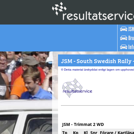
JSM
Bru
Inf
JSM - South Swedish Rally -
© Detta material ärskyddat enligt lagen om upphovsrä
JSM - Trimmat 2 WD
Tp
Kp
Kl
Snr
Förare / Kartläs