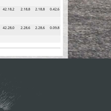
42.18,2
2.18,8
2.18,8
0.42,6
42.28,0
2.28,6
2.28,6
0.09,8