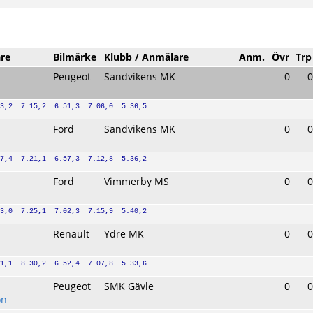
are
Bilmärke
Klubb / Anmälare
Anm.
Övr
Trp
Peugeot
Sandvikens MK
0
0
3,2  7.15,2  6.51,3  7.06,0  5.36,5
Ford
Sandvikens MK
0
0
7,4  7.21,1  6.57,3  7.12,8  5.36,2
Ford
Vimmerby MS
0
0
3,0  7.25,1  7.02,3  7.15,9  5.40,2
Renault
Ydre MK
0
0
1,1  8.30,2  6.52,4  7.07,8  5.33,6
Peugeot
SMK Gävle
0
0
on