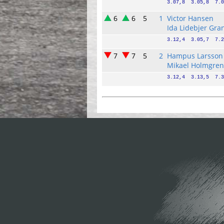
3.07,8  3.05,8  7.0
6
6
5
1
Victor Hansen
Ida Lidebjer Gra
3.12,4  3.05,7  7.2
7
7
5
2
Hampus Larsson
Mikael Holmgren
3.12,4  3.13,5  7.3