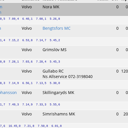
öm
Volvo
Nora MK
0
0
n
0,5  7.09,4  6.40,1  7.00,1  5.26,8
n
Volvo
Bengtsfors MC
0
0
1,4  7.15,2  6.53,8  7.14,7  5.45,2
Volvo
Grimslöv MS
0
0
0,8  7.28,1  7.03,6  7.28,4  5.45,3
Volvo
Gullabo RC
0
120
Ns Allservice 072-3198040
8,3  7.14,9  6.56,1  7.13,5  5.30,0
ohansson
Volvo
Skillingaryds MK
0
0
n
1,7  7.49,3  7.14,9  7.33,3  5.55,6
Volvo
Simrishamns MK
0
20
7,6  16.45,0  7.21,8  7.50,8  6.01,8