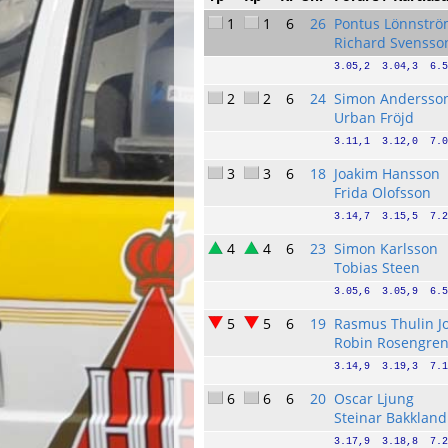
1
1
6
26
Pontus Lönnstr
Richard Svensso
3.05,2  3.04,3  6.5
2
2
6
24
Simon Andersso
Urban Fröjd
3.11,1  3.12,0  7.0
3
3
6
18
Joakim Hansson
Frida Olofsson
3.14,7  3.15,5  7.2
4
4
6
23
Simon Karlsson
Tobias Steen
3.05,6  3.05,9  6.5
5
5
6
19
Rasmus Thulin J
Robin Rosengre
3.14,9  3.19,3  7.1
6
6
6
20
Oscar Ljung
Steinar Bakkland
3.17,9  3.18,8  7.2