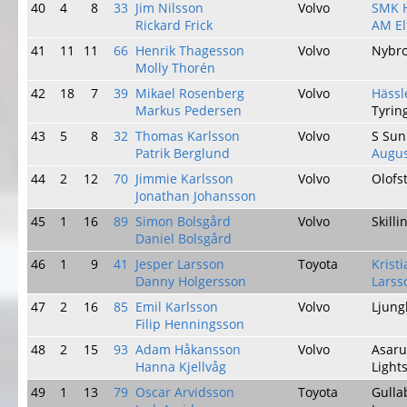
40
4
8
33
Jim Nilsson
Volvo
SMK 
Rickard Frick
AM El
41
11
11
66
Henrik Thagesson
Volvo
Nybr
Molly Thorén
42
18
7
39
Mikael Rosenberg
Volvo
Häss
Markus Pedersen
Tyrin
43
5
8
32
Thomas Karlsson
Volvo
S Su
Patrik Berglund
Augus
44
2
12
70
Jimmie Karlsson
Volvo
Olofs
Jonathan Johansson
45
1
16
89
Simon Bolsgård
Volvo
Skill
Daniel Bolsgård
46
1
9
41
Jesper Larsson
Toyota
Krist
Danny Holgersson
Larss
47
2
16
85
Emil Karlsson
Volvo
Ljun
Filip Henningsson
48
2
15
93
Adam Håkansson
Volvo
Asar
Hanna Kjellvåg
Light
49
1
13
79
Oscar Arvidsson
Toyota
Gulla