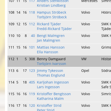
107
11
15
117
Anders Stenkilsson
Mercedes
Simr
Kristian Lindberg
108
14
16
118
Hampus Ströbeck
Volvo
Höör
Torbjörn Ströbeck
109
12
15
112
Rickard Tjäder
Volvo
SMK 
Fredd-Rickard Tjäder
Tjäde
110
10
8
40
Bengt Malmgren
Volvo
SMK 
Jan Malmgren
111
15
16
101
Mattias Hansson
Volvo
Grims
Ella Hansson
112
1
5
308
Benny Damgaard
VW
Histo
Torbjörn Ivarsson
113
6
17
123
Jimmy Tykesson
Opel
Södr
Thomas Englund
114
5
18
405
Karljohan Ingesson
Volvo
SMK 
Lars Ingesson
Safe 
115
16
16
119
Kristoffer Bengtsson
Volvo
Simr
Katharina Malm
116
17
16
120
Kristoffer Strid
Volvo
SMK 
Peter Strid