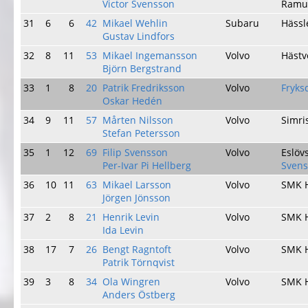
Victor Svensson
Ramu
31
6
6
42
Mikael Wehlin
Subaru
Häss
Gustav Lindfors
32
8
11
53
Mikael Ingemansson
Volvo
Hästv
Björn Bergstrand
33
1
8
20
Patrik Fredriksson
Volvo
Fryks
Oskar Hedén
34
9
11
57
Mårten Nilsson
Volvo
Simr
Stefan Petersson
35
1
12
69
Filip Svensson
Volvo
Eslöv
Per-Ivar Pi Hellberg
Svens
36
10
11
63
Mikael Larsson
Volvo
SMK 
Jörgen Jönsson
37
2
8
21
Henrik Levin
Volvo
SMK 
Ida Levin
38
17
7
26
Bengt Ragntoft
Volvo
SMK 
Patrik Törnqvist
39
3
8
34
Ola Wingren
Volvo
SMK 
Anders Östberg