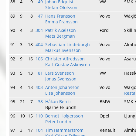
88
4
9
49
Johan Edquist
VW
SMK 
Stefan Olofsson
89
9
8
47
Hans Fransson
Volvo
Wäxj
Emma Fransson
90
4
3
304
Patrik Axelsson
Ford
Skill
Mats Bergman
91
3
18
404
Sebastian Lindeborgh
Volvo
Älmh
Markus Svensson
92
9
16
106
Christer Alfredsson
Volvo
Asar
Karl-Gustav Askmyren
93
5
13
81
Lars Svensson
VW
Häss
Jonas Svensson
94
4
18
403
Anton Johansson
Volvo
Wäxj
Lisa Johansson
Resta
95
21
7
38
Håkan Bercic
BMW
SMK 
Bjarne Eklundh
96
10
15
110
Berndt Holgersson
Opel
Ljun
Peter Lundin
97
3
17
104
Tim Hammarström
Renault
Älmh
Karl-Göran Eriksson