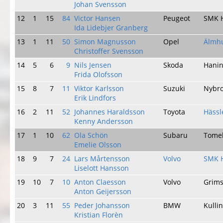
Johan Svensson
12
1
15
84
Victor Hansen
Peugeot
SMK 
Ida Lidebjer Granberg
13
1
11
50
Simon Magnusson
Opel
Älmh
Christoffer Svensson
14
5
6
9
Nils Jensen
Skoda
Hani
Frida Olofsson
15
8
7
11
Viktor Karlsson
Suzuki
Nybr
Erik Lindfors
16
2
11
52
Johannes Haraldsson
Toyota
Häss
Kenny Andersson
17
1
10
62
Ola Schön
Subaru
Tomel
Emelie Olsson
18
9
7
24
Lars Mårtensson
Volvo
SMK 
Liselott Hansson
19
10
7
10
Anton Claesson
Volvo
Grims
Anton Geijersson
20
3
11
55
Peder Johansson
BMW
Kulli
Kristian Florèn