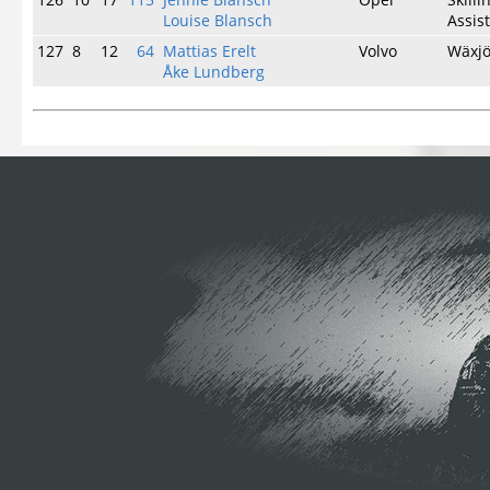
Louise Blansch
Assis
127
8
12
64
Mattias Erelt
Volvo
Wäxj
Åke Lundberg