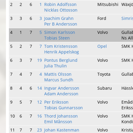
2
2
6
1
Robin Adolfsson
Mitsubishi
Wäxj
Nicklas Ottosson
3
3
6
3
Joachim Grahn
Ford
Simr
Per B Andersson
4
1
7
5
Simon Karlsson
Volvo
Gulla
Tobias Steen
Ns Al
5
2
7
7
Tom Kristensson
Opel
SMK 
Henrik Appelskog
6
3
7
19
Pontus Berglund
Volvo
SMK 
Julia Thulin
7
4
7
4
Mattis Olsson
Toyota
Gulla
Marcus Sundh
8
4
6
14
Ingvar Andersson
Subaru
Häss
Adam Andersson
9
5
7
12
Per Eriksson
Volvo
Emåd
Tobias Gunnarsson
Erikss
10
6
7
16
Thord Johansson
Volvo
SMK 
Emil Månsson
Kondi
11
7
7
23
Johan Kastenman
Volvo
Krist