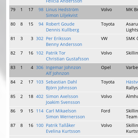
Felicia Andersson
79
1
17
98
Linus Hedström
Volvo
MK Br
Simon Liljekvist
80
8
15
94
Robert Goude
Toyota
Asar
Dennis Kullberg
Light
81
3
3
302
Per Eriksson
VW
SMK Ö
Benny Andersson
82
7
16
102
Patrik Tor
Volvo
Skill
Christian Gustafsson
83
1
4
306
Ingemar Johnzon
Opel
Varb
Alf Johnzon
84
2
17
103
Sebastian Dahl
Toyota
Hästv
Björn Johnsson
Rally
85
2
18
402
Simon Axelsson
Volvo
Älmh
Joakim Svensson
86
9
15
114
Carl Mikaelson
Ford
Skill
Simon Wernersson
Team 
87
8
16
100
Patrik Tallåker
Volvo
Skill
Evelina Kurtsson
Kurts