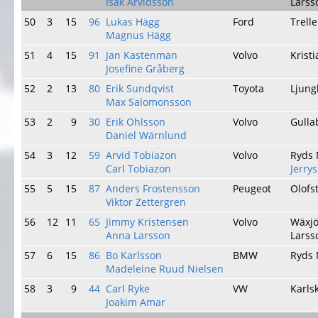
Isak Arvidsson
Larss
50
3
15
96
Lukas Hägg
Ford
Trell
Magnus Hägg
51
4
15
91
Jan Kastenman
Volvo
Krist
Josefine Gråberg
52
2
13
80
Erik Sundqvist
Toyota
Ljun
Max Salomonsson
53
2
9
30
Erik Ohlsson
Volvo
Gulla
Daniel Wärnlund
54
3
12
59
Arvid Tobiazon
Volvo
Ryds
Carl Tobiazon
Jerry
55
5
15
87
Anders Frostensson
Peugeot
Olofs
Viktor Zettergren
56
12
11
65
Jimmy Kristensen
Volvo
Wäxj
Anna Larsson
Larss
57
6
15
86
Bo Karlsson
BMW
Ryds
Madeleine Ruud Nielsen
58
3
9
44
Carl Ryke
VW
Karls
Joakim Amar