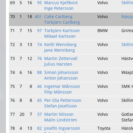
69
5
16
95
Marcus Kjellkvist
Volvo
Skill
Inge Petersson
70
1
18
401
Calle Carlberg
Volvo
Näss
Torbjörn Carlberg
71
7
15
97
Torbjörn Karlsson
BMW
Grims
Mikael Karlsson
72
3
13
74
Keith Wennberg
Volvo
Skill
Jane Wennberg
73
7
12
76
Martin Zettervall
Volvo
Hästv
Julius Harsten
74
6
16
88
Simon Johansson
Volvo
Wäxj
Anton Johansson
75
7
8
46
Ingemar Månsson
Volvo
SMK 
Filip Månsson
76
8
8
45
Per-Ola Pettersson
Volvo
Skill
Stefan Josefsson
77
20
7
37
Martin Nilsson
Volvo
Gotla
Malin Lindström
Stefa
78
4
13
82
Josefin Ingvarsson
Toyota
Häss