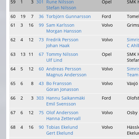
59
1
3
301
Rune Nilsson
Opel
SMK 
Stefan Nilsson
60
19
7
36
Torbjörn Gunnarsson
Ford
Tomel
61
3
16
99
Sam Karlsson
Volvo
Grims
Morgan Hansson
62
4
12
73
Fredrik Persson
Volvo
Simr
Johan Haak
C Ahl
63
13
11
67
Tommy Nilsson
Opel
SMK 
Ulf Lind
Stefa
64
5
12
60
Andreas Persson
Volvo
Simr
Magnus Andersson
Team 
65
6
8
43
Bo Fransson
Volvo
Växjö
Göran Jonasson
66
2
3
303
Hannu Saikanmäki
Ford
Olofs
Emil Svensson
67
6
12
75
Olof Andersson
Volvo
Osby
Hanna Zettervall
68
4
16
90
Tobias Ekelund
Volvo
Häss
Gert Ekelund
Ekelu