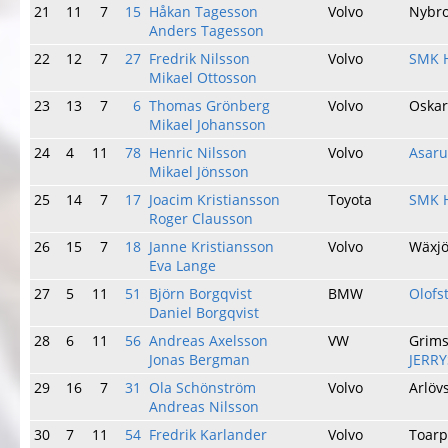
21
11
7
15
Håkan Tagesson
Volvo
Nybr
Anders Tagesson
22
12
7
27
Fredrik Nilsson
Volvo
SMK 
Mikael Ottosson
23
13
7
6
Thomas Grönberg
Volvo
Oska
Mikael Johansson
24
4
11
78
Henric Nilsson
Volvo
Asar
Mikael Jönsson
25
14
7
17
Joacim Kristiansson
Toyota
SMK 
Roger Clausson
26
15
7
18
Janne Kristiansson
Volvo
Wäxj
Eva Lange
27
5
11
51
Björn Borgqvist
BMW
Olofs
Daniel Borgqvist
28
6
11
56
Andreas Axelsson
VW
Grims
Jonas Bergman
JERR
29
16
7
31
Ola Schönström
Volvo
Arlöv
Andreas Nilsson
30
7
11
54
Fredrik Karlander
Volvo
Toar