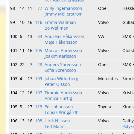
98
14
11
77
Willy Ingemansson
Opel
Häss
Jimmy Möllerström
99
10
16
116
Emma Wallman
Volvo
Gulla
Bo Wallman
100
6
13
83
Andreas Håkansson
VW
SMK 
Maja Håkansson
101
11
16
105
Marcus Andersson
Volvo
Olofs
Joakim Karlsson
102
22
7
28
Anders Sörensson
Opel
SMK 
Sofia Sörensson
103
4
17
109
Johan Widerberg
Mercedes
Simr
Peter Olsson
104
12
16
107
Timmie Andersson
Volvo
Krist
Annica Hurtig
105
5
17
113
Per Johansson
Toyota
Kind
Tobias Wingårdh
106
13
16
108
Ulrik Nilsson
Volvo
Dalb
Ted Malm
Polyk