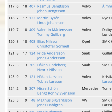
117
6
18
407
Rasmus Bengtsson
Volvo
Älmh
Johan Bengtsson
118
7
17
122
Martin Bysén
Volvo
Ryds
Linus Johansson
119
7
18
409
Valentin Mårtensson
Volvo
Dalb
Tommy Gullberg
Lunde
120
8
18
408
Elias Nilsson
Opel
SMK 
Christoffer Sörmell
121
8
17
124
Frida Andersson
Saab
Gulla
Jonas Andersson
122
5
3
305
Håkan Lindeborg
Saab
SMK 
Henrik Nilsson
123
9
17
121
Håkan Larsson
Volvo
Krist
Tobias Larsson
Larss
124
2
5
307
Nisse Schön
Mercedes
Tomel
Bengt Ronny Svensson
125
5
9
48
Magnus Sigvardsson
VW
SMK 
Jonas Dahlgren
Larss
126
10
17
115
Jennie Blansch
Opel
Skill