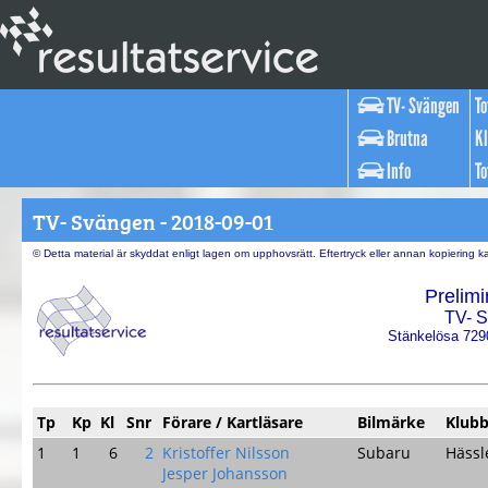
TV- Svängen
To
Brutna
Kl
Info
To
TV- Svängen - 2018-09-01
© Detta material är skyddat enligt lagen om upphovsrätt. Eftertryck eller annan kopiering 
Prelimi
TV- 
Stänkelösa 729
Tp
Kp
Kl
Snr
Förare / Kartläsare
Bilmärke
Klubb
1
1
6
2
Kristoffer Nilsson
Subaru
Häss
Jesper Johansson