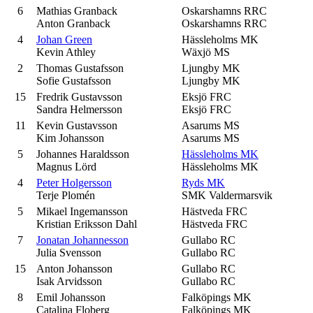
6
Mathias Granback
Oskarshamns RRC
Anton Granback
Oskarshamns RRC
4
Johan Green
Hässleholms MK
Kevin Athley
Wäxjö MS
2
Thomas Gustafsson
Ljungby MK
Sofie Gustafsson
Ljungby MK
15
Fredrik Gustavsson
Eksjö FRC
Sandra Helmersson
Eksjö FRC
11
Kevin Gustavsson
Asarums MS
Kim Johansson
Asarums MS
5
Johannes Haraldsson
Hässleholms MK
Magnus Lörd
Hässleholms MK
4
Peter Holgersson
Ryds MK
Terje Plomén
SMK Valdermarsvik
5
Mikael Ingemansson
Hästveda FRC
Kristian Eriksson Dahl
Hästveda FRC
7
Jonatan Johannesson
Gullabo RC
Julia Svensson
Gullabo RC
15
Anton Johansson
Gullabo RC
Isak Arvidsson
Gullabo RC
8
Emil Johansson
Falköpings MK
Catalina Floberg
Falköpings MK