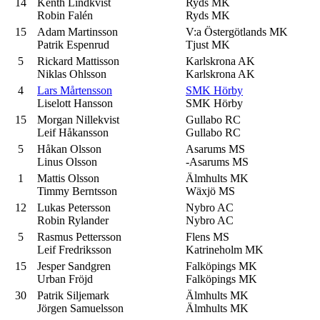
14
Kenth Lindkvist
Ryds MK
Robin Falén
Ryds MK
15
Adam Martinsson
V:a Östergötlands MK
Patrik Espenrud
Tjust MK
5
Rickard Mattisson
Karlskrona AK
Niklas Ohlsson
Karlskrona AK
4
Lars Mårtensson
SMK Hörby
Liselott Hansson
SMK Hörby
15
Morgan Nillekvist
Gullabo RC
Leif Håkansson
Gullabo RC
5
Håkan Olsson
Asarums MS
Linus Olsson
-Asarums MS
1
Mattis Olsson
Älmhults MK
Timmy Berntsson
Wäxjö MS
12
Lukas Petersson
Nybro AC
Robin Rylander
Nybro AC
5
Rasmus Pettersson
Flens MS
Leif Fredriksson
Katrineholm MK
15
Jesper Sandgren
Falköpings MK
Urban Fröjd
Falköpings MK
30
Patrik Siljemark
Älmhults MK
Jörgen Samuelsson
Älmhults MK