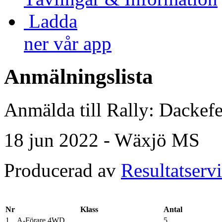
Ladda
ner vår app
Anmälningslista
Anmälda till Rally: Dackef
18 jun 2022 - Wäxjö MS
Producerad av
Resultatserv
Nr
Klass
Antal
1
A-Förare 4WD
5