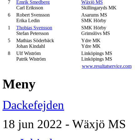
7
Emrik Smedberg
Wäxjö MS
Carl Eriksson
Skillingaryds MK
6
Robert Svensson
Asarums MS
Erika Ledin
SMK Hörby
1
Thobias Svensson
SMK Hörby
Stefan Petersson
Grimslövs MS
5
Mathias Söderbäck
Ydre MK
Johan Kindahl
Ydre MK
8
Ulf Wiström
Linköpings MS
Patrik Wiström
Linköpings MS
www.resultatservice.com
Meny
Dackefejden
18 jun 2022 - Wäxjö MS