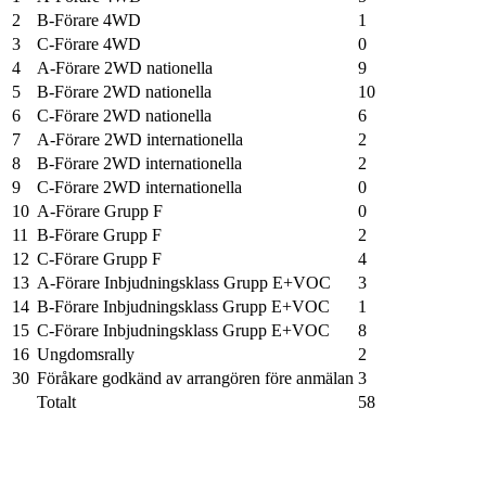
2
B-Förare 4WD
1
3
C-Förare 4WD
0
4
A-Förare 2WD nationella
9
5
B-Förare 2WD nationella
10
6
C-Förare 2WD nationella
6
7
A-Förare 2WD internationella
2
8
B-Förare 2WD internationella
2
9
C-Förare 2WD internationella
0
10
A-Förare Grupp F
0
11
B-Förare Grupp F
2
12
C-Förare Grupp F
4
13
A-Förare Inbjudningsklass Grupp E+VOC
3
14
B-Förare Inbjudningsklass Grupp E+VOC
1
15
C-Förare Inbjudningsklass Grupp E+VOC
8
16
Ungdomsrally
2
30
Föråkare godkänd av arrangören före anmälan
3
Totalt
58