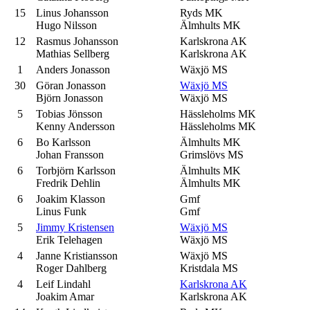
15
Linus Johansson
Ryds MK
Hugo Nilsson
Älmhults MK
12
Rasmus Johansson
Karlskrona AK
Mathias Sellberg
Karlskrona AK
1
Anders Jonasson
Wäxjö MS
30
Göran Jonasson
Wäxjö MS
Björn Jonasson
Wäxjö MS
5
Tobias Jönsson
Hässleholms MK
Kenny Andersson
Hässleholms MK
6
Bo Karlsson
Älmhults MK
Johan Fransson
Grimslövs MS
6
Torbjörn Karlsson
Älmhults MK
Fredrik Dehlin
Älmhults MK
6
Joakim Klasson
Gmf
Linus Funk
Gmf
5
Jimmy Kristensen
Wäxjö MS
Erik Telehagen
Wäxjö MS
4
Janne Kristiansson
Wäxjö MS
Roger Dahlberg
Kristdala MS
4
Leif Lindahl
Karlskrona AK
Joakim Amar
Karlskrona AK