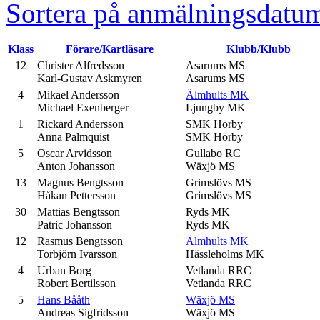
Sortera på anmälningsdatu
Klass
Förare/Kartläsare
Klubb/Klubb
12
Christer Alfredsson
Asarums MS
Karl-Gustav Askmyren
Asarums MS
4
Mikael Andersson
Älmhults MK
Michael Exenberger
Ljungby MK
1
Rickard Andersson
SMK Hörby
Anna Palmquist
SMK Hörby
5
Oscar Arvidsson
Gullabo RC
Anton Johansson
Wäxjö MS
13
Magnus Bengtsson
Grimslövs MS
Håkan Pettersson
Grimslövs MS
30
Mattias Bengtsson
Ryds MK
Patric Johansson
Ryds MK
12
Rasmus Bengtsson
Älmhults MK
Torbjörn Ivarsson
Hässleholms MK
4
Urban Borg
Vetlanda RRC
Robert Bertilsson
Vetlanda RRC
5
Hans Bååth
Wäxjö MS
Andreas Sigfridsson
Wäxjö MS