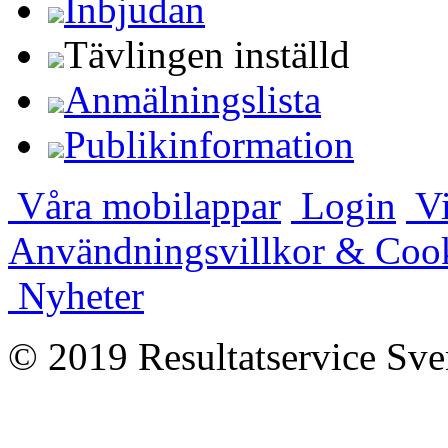
Inbjudan
Tävlingen inställd
Anmälningslista
Publikinformation
Våra mobilappar
Login
Vi
Användningsvillkor & Coo
Nyheter
© 2019 Resultatservice Sve