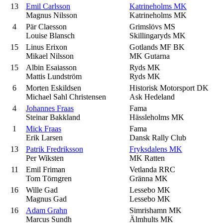
13
Emil Carlsson
Katrineholms MK
Magnus Nilsson
Katrineholms MK
4
Pär Claesson
Grimslövs MS
Louise Blansch
Skillingaryds MK
15
Linus Erixon
Gotlands MF BK
Mikael Nilsson
MK Gutarna
15
Albin Esaiasson
Ryds MK
Mattis Lundström
Ryds MK
6
Morten Eskildsen
Historisk Motorsport DK
Michael Sahl Christensen
Ask Hedeland
4
Johannes Fraas
Fama
Steinar Bakkland
Hässleholms MK
1
Mick Fraas
Fama
Erik Larsen
Dansk Rally Club
13
Patrik Fredriksson
Fryksdalens MK
Per Wiksten
MK Ratten
11
Emil Friman
Vetlanda RRC
Tom Törngren
Gränna MK
16
Wille Gad
Lessebo MK
Magnus Gad
Lessebo MK
16
Adam Grahn
Simrishamn MK
Marcus Sundh
Älmhults MK