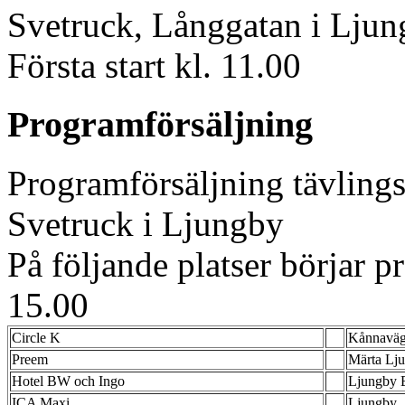
Svetruck, Långgatan i Ljun
Första start kl. 11.00
Programförsäljning
Programförsäljning tävling
Svetruck i Ljungby
På följande platser börjar p
15.00
Circle K
Kånnaväg
Preem
Märta Lj
Hotel BW och Ingo
Ljungby E
ICA Maxi
Ljungby