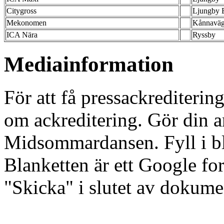
Citygross
Ljungby E
Mekonomen
Kånnaväg
ICA Nära
Ryssby
Mediainformation
För att få pressackrediteri
om ackreditering. Gör din a
Midsommardansen. Fyll i bl
Blanketten är ett Google fo
"Skicka" i slutet av dokume