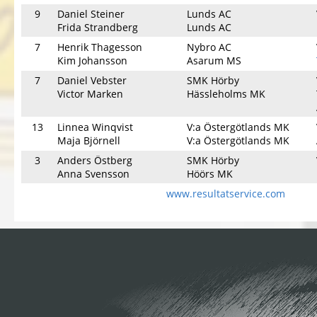
9
Daniel Steiner
Lunds AC
Frida Strandberg
Lunds AC
7
Henrik Thagesson
Nybro AC
Kim Johansson
Asarum MS
7
Daniel Vebster
SMK Hörby
Victor Marken
Hässleholms MK
13
Linnea Winqvist
V:a Östergötlands MK
Maja Björnell
V:a Östergötlands MK
3
Anders Östberg
SMK Hörby
Anna Svensson
Höörs MK
www.resultatservice.com