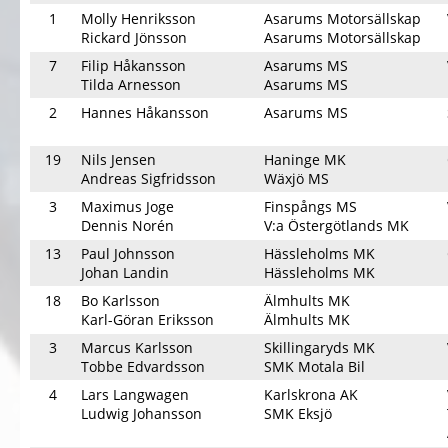
1
Molly Henriksson
Asarums Motorsällskap
Rickard Jönsson
Asarums Motorsällskap
7
Filip Håkansson
Asarums MS
Tilda Arnesson
Asarums MS
2
Hannes Håkansson
Asarums MS
19
Nils Jensen
Haninge MK
Andreas Sigfridsson
Wäxjö MS
3
Maximus Joge
Finspångs MS
Dennis Norén
V:a Östergötlands MK
13
Paul Johnsson
Hässleholms MK
Johan Landin
Hässleholms MK
18
Bo Karlsson
Älmhults MK
Karl-Göran Eriksson
Älmhults MK
3
Marcus Karlsson
Skillingaryds MK
Tobbe Edvardsson
SMK Motala Bil
4
Lars Langwagen
Karlskrona AK
Ludwig Johansson
SMK Eksjö