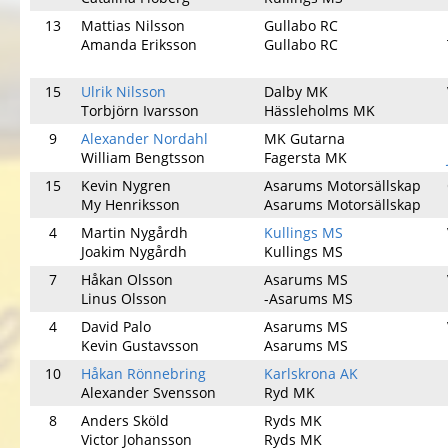
13
Mattias Nilsson
Gullabo RC
Amanda Eriksson
Gullabo RC
15
Ulrik Nilsson
Dalby MK
Torbjörn Ivarsson
Hässleholms MK
9
Alexander Nordahl
MK Gutarna
William Bengtsson
Fagersta MK
15
Kevin Nygren
Asarums Motorsällskap
My Henriksson
Asarums Motorsällskap
4
Martin Nygårdh
Kullings MS
Joakim Nygårdh
Kullings MS
7
Håkan Olsson
Asarums MS
Linus Olsson
-Asarums MS
4
David Palo
Asarums MS
Kevin Gustavsson
Asarums MS
10
Håkan Rönnebring
Karlskrona AK
Alexander Svensson
Ryd MK
8
Anders Sköld
Ryds MK
Victor Johansson
Ryds MK