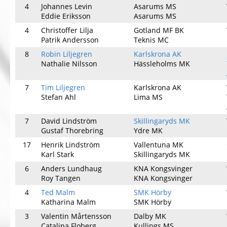
4
Johannes Levin
Asarums MS
Eddie Eriksson
Asarums MS
4
Christoffer Lilja
Gotland MF BK
Patrik Andersson
Teknis MC
8
Robin Liljegren
Karlskrona AK
Nathalie Nilsson
Hässleholms MK
7
Tim Liljegren
Karlskrona AK
Stefan Ahl
Lima MS
7
David Lindström
Skillingaryds MK
Gustaf Thorebring
Ydre MK
17
Henrik Lindström
Vallentuna MK
Karl Stark
Skillingaryds MK
6
Anders Lundhaug
KNA Kongsvinger
Roy Tangen
KNA Kongsvinger
4
Ted Malm
SMK Hörby
Katharina Malm
SMK Hörby
3
Valentin Mårtensson
Dalby MK
Catalina Floberg
Kullings MS