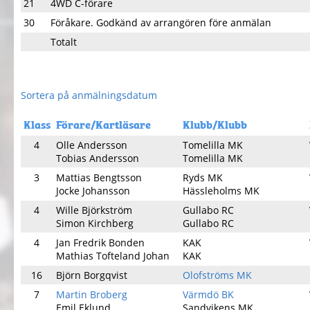
21
4WD C-förare
30
Föråkare. Godkänd av arrangören före anmälan
Totalt
Sortera på anmälningsdatum
Klass
Förare/Kartläsare
Klubb/Klubb
4
Olle Andersson
Tomelilla MK
Tobias Andersson
Tomelilla MK
3
Mattias Bengtsson
Ryds MK
Jocke Johansson
Hässleholms MK
4
Wille Björkström
Gullabo RC
Simon Kirchberg
Gullabo RC
4
Jan Fredrik Bonden
KAK
Mathias Tofteland Johan
KAK
16
Björn Borgqvist
Olofströms MK
7
Martin Broberg
Värmdö BK
Emil Eklund
Sandvikens MK