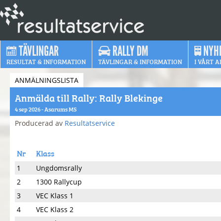
TÄVLINGAR
RALLY DM
NYH
RESULTAT & INFORMATION
TÄVLINGAR & INFORMATION
I VÅRT A
ANMÄLNINGSLISTA
Anmälda till Rally: Rally Blekinge
4 sep 2026 - Asarums MS
Producerad av
Resultatservice
Nr
Klass
1
Ungdomsrally
2
1300 Rallycup
3
VEC Klass 1
4
VEC Klass 2