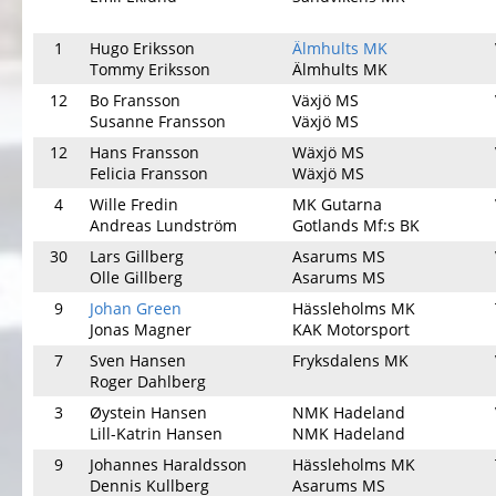
1
Hugo Eriksson
Älmhults MK
Tommy Eriksson
Älmhults MK
12
Bo Fransson
Växjö MS
Susanne Fransson
Växjö MS
12
Hans Fransson
Wäxjö MS
Felicia Fransson
Wäxjö MS
4
Wille Fredin
MK Gutarna
Andreas Lundström
Gotlands Mf:s BK
30
Lars Gillberg
Asarums MS
Olle Gillberg
Asarums MS
9
Johan Green
Hässleholms MK
Jonas Magner
KAK Motorsport
7
Sven Hansen
Fryksdalens MK
Roger Dahlberg
3
Øystein Hansen
NMK Hadeland
Lill-Katrin Hansen
NMK Hadeland
9
Johannes Haraldsson
Hässleholms MK
Dennis Kullberg
Asarums MS