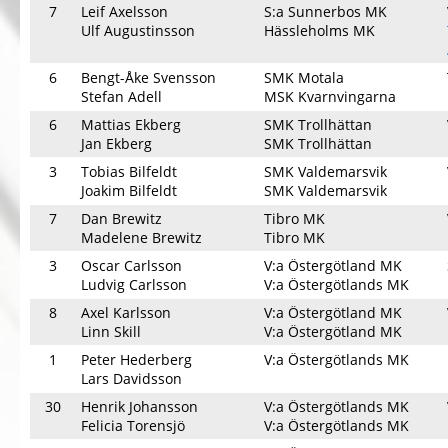
7
Leif Axelsson
S:a Sunnerbos MK
Ulf Augustinsson
Hässleholms MK
6
Bengt-Åke Svensson
SMK Motala
Stefan Adell
MSK Kvarnvingarna
6
Mattias Ekberg
SMK Trollhättan
Jan Ekberg
SMK Trollhättan
3
Tobias Bilfeldt
SMK Valdemarsvik
Joakim Bilfeldt
SMK Valdemarsvik
7
Dan Brewitz
Tibro MK
Madelene Brewitz
Tibro MK
3
Oscar Carlsson
V:a Östergötland MK
Ludvig Carlsson
V:a Östergötlands MK
8
Axel Karlsson
V:a Östergötland MK
Linn Skill
V:a Östergötland MK
1
Peter Hederberg
V:a Östergötlands MK
Lars Davidsson
30
Henrik Johansson
V:a Östergötlands MK
Felicia Torensjö
V:a Östergötlands MK