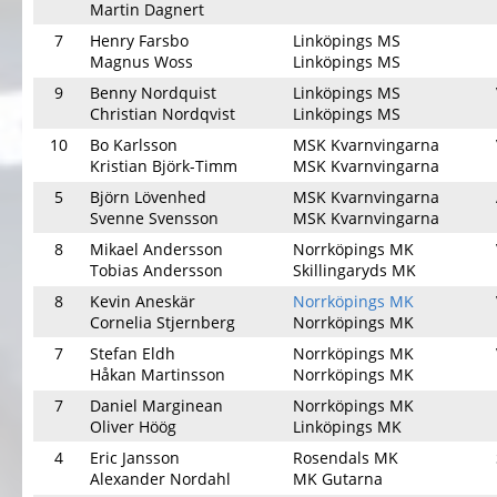
Martin Dagnert
7
Henry Farsbo
Linköpings MS
Magnus Woss
Linköpings MS
9
Benny Nordquist
Linköpings MS
Christian Nordqvist
Linköpings MS
10
Bo Karlsson
MSK Kvarnvingarna
Kristian Björk-Timm
MSK Kvarnvingarna
5
Björn Lövenhed
MSK Kvarnvingarna
Svenne Svensson
MSK Kvarnvingarna
8
Mikael Andersson
Norrköpings MK
Tobias Andersson
Skillingaryds MK
8
Kevin Aneskär
Norrköpings MK
Cornelia Stjernberg
Norrköpings MK
7
Stefan Eldh
Norrköpings MK
Håkan Martinsson
Norrköpings MK
7
Daniel Marginean
Norrköpings MK
Oliver Höög
Linköpings MK
4
Eric Jansson
Rosendals MK
Alexander Nordahl
MK Gutarna