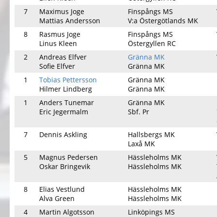
7
Maximus Joge
Finspångs MS
Mattias Andersson
V:a Östergötlands MK
8
Rasmus Joge
Finspångs MS
Linus Kleen
Östergyllen RC
2
Andreas Elfver
Gränna MK
Sofie Elfver
Gränna MK
1
Tobias Pettersson
Gränna MK
Hilmer Lindberg
Gränna MK
1
Anders Tunemar
Gränna MK
Eric Jegermalm
Sbf. Pr
7
Dennis Askling
Hallsbergs MK
Laxå MK
5
Magnus Pedersen
Hässleholms MK
Oskar Bringevik
Hässleholms MK
8
Elias Vestlund
Hässleholms MK
Alva Green
Hässleholms MK
4
Martin Algotsson
Linköpings MS