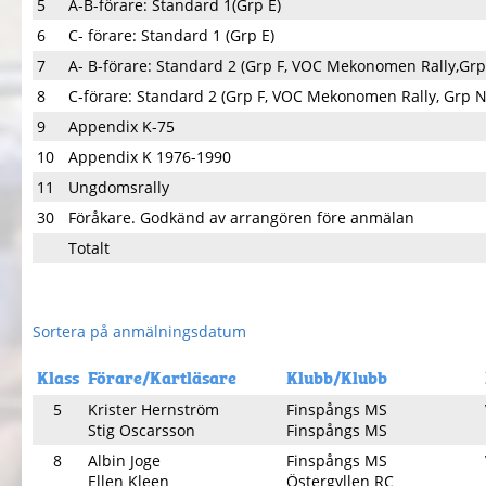
5
A-B-förare: Standard 1(Grp E)
6
C- förare: Standard 1 (Grp E)
7
A- B-förare: Standard 2 (Grp F, VOC Mekonomen Rally,Grp
8
C-förare: Standard 2 (Grp F, VOC Mekonomen Rally, Grp N
9
Appendix K-75
10
Appendix K 1976-1990
11
Ungdomsrally
30
Föråkare. Godkänd av arrangören före anmälan
Totalt
Sortera på anmälningsdatum
Klass
Förare/Kartläsare
Klubb/Klubb
5
Krister Hernström
Finspångs MS
Stig Oscarsson
Finspångs MS
8
Albin Joge
Finspångs MS
Ellen Kleen
Östergyllen RC