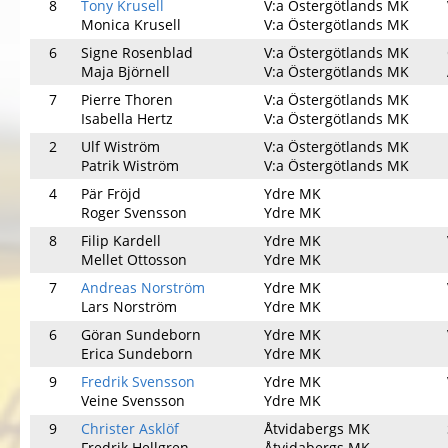
8
Tony Krusell
V:a Östergötlands MK
Monica Krusell
V:a Östergötlands MK
6
Signe Rosenblad
V:a Östergötlands MK
Maja Björnell
V:a Östergötlands MK
7
Pierre Thoren
V:a Östergötlands MK
Isabella Hertz
V:a Östergötlands MK
2
Ulf Wiström
V:a Östergötlands MK
Patrik Wiström
V:a Östergötlands MK
4
Pär Fröjd
Ydre MK
Roger Svensson
Ydre MK
8
Filip Kardell
Ydre MK
Mellet Ottosson
Ydre MK
7
Andreas Norström
Ydre MK
Lars Norström
Ydre MK
6
Göran Sundeborn
Ydre MK
Erica Sundeborn
Ydre MK
9
Fredrik Svensson
Ydre MK
Veine Svensson
Ydre MK
9
Christer Asklöf
Åtvidabergs MK
Fredrik Hellgren
Åtvidabergs MK