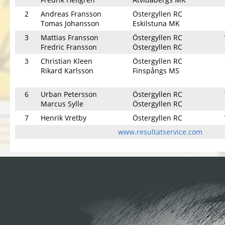
2
Andreas Fransson
Östergyllen RC
Tomas Johansson
Eskilstuna MK
3
Mattias Fransson
Östergyllen RC
Fredric Fransson
Östergyllen RC
3
Christian Kleen
Östergyllen RC
Rikard Karlsson
Finspångs MS
6
Urban Petersson
Östergyllen RC
Marcus Sylle
Östergyllen RC
7
Henrik Vretby
Östergyllen RC
www.resultatservice.com