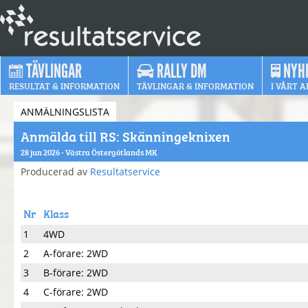
TÄVLINGAR
RALLY DM
NYH
RESULTAT & INFORMATION
TÄVLINGAR & INFORMATION
I VÅRT A
ANMÄLNINGSLISTA
Anmälda till RS: Skänningeknixen
28 jun 2026 - Västra Östergötlands MK
Producerad av
Resultatservice
Nr
Klass
1
4WD
2
A-förare: 2WD
3
B-förare: 2WD
4
C-förare: 2WD