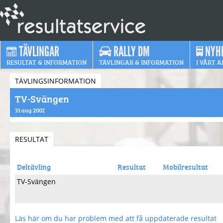
TÄVLINGAR
RALLY DM
NYH
RESULTAT & INFORMATION
TÄVLINGAR & INFORMATION
I VÅRT A
TÄVLINGSINFORMATION
TV-Svängen
31 aug 2002
RESULTAT
Deltävling
Resultat
Mobilresultat
TV-Svängen
Läs här om du har problem med att få uppdaterade resultat