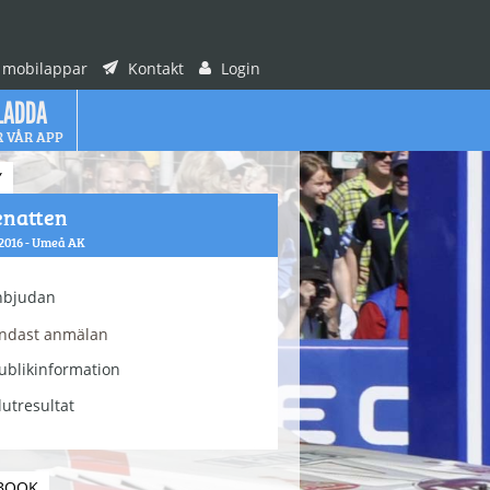
 mobilappar
Kontakt
Login
LADDA
R VÅR APP
Y
natten
 2016 - Umeå AK
nbjudan
ndast anmälan
ublikinformation
lutresultat
BOOK