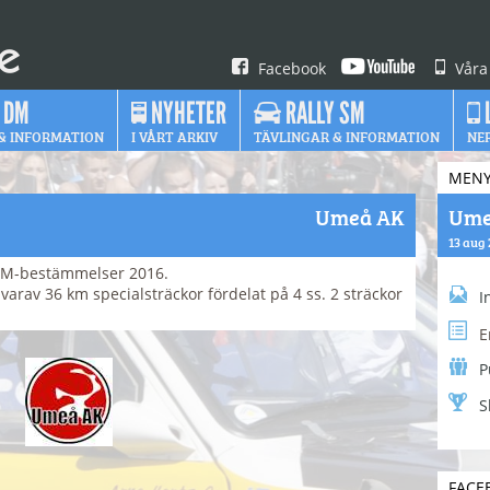
Facebook
Våra
 DM
NYHETER
RALLY SM
& INFORMATION
I VÅRT ARKIV
TÄVLINGAR & INFORMATION
NE
MEN
Umeå AK
Ume
13 aug
/FM-bestämmelser 2016.
varav 36 km specialsträckor fördelat på 4 ss. 2 sträckor
I
E
P
S
FACE