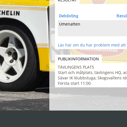
Deltävling
Resul
Umenatten
Läs här om du har problem med att 
PUBLIKINFORMATION
TÄVLINGENS PLATS
Start och målplats, tävlingens HQ, ad
Sävar IK klubbstuga, Skogsvallens Id
Första start 11:00