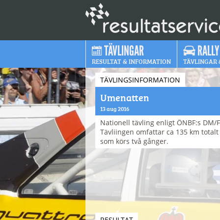
TÄVLINGAR
RALLY
RESULTAT & INFORMATION
TÄVLINGAR 
TÄVLINGSINFORMATION
Umenatten
13 aug 2016
Nationell tävling enligt ÖNBF:s DM
Tävliingen omfattar ca 135 km totalt 
som körs två gånger.
RESULTAT