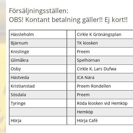
Försäljningsställen:
OBS! Kontant betalning gäller!! Ej kort!!
Hässleholm
Cirkle K Grönängsplan
Bjärnum
TK kiosken
Knislinge
Preem
Glimåkra
Spelhörnan
Osby
Cirkle K, Lars Dufwa
Hästveda
ICA Nära
Kristianstad
Preem Rondellen
Sösdala
Preem
Tyringe
Röda kiosken vid Hemköp
Hemköp
Hörja
Hörja Café