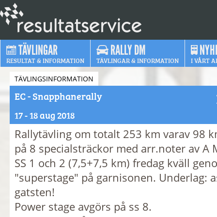
TÄVLINGAR
RALLY DM
NYH
RESULTAT & INFORMATION
TÄVLINGAR & INFORMATION
I VÅRT A
TÄVLINGSINFORMATION
EC - Snapphanerally
17 - 18 aug 2018
Rallytävling om totalt 253 km varav 98 k
på 8 specialsträckor med arr.noter av A 
SS 1 och 2 (7,5+7,5 km) fredag kväll ge
"superstage" på garnisonen. Underlag: a
gatsten!
Power stage avgörs på ss 8.