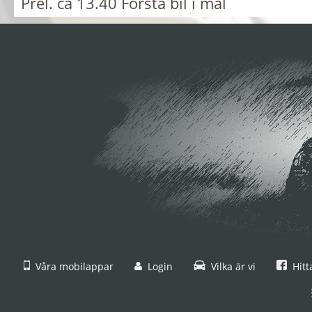
Prel. ca 13.40 Första bil i mål
Våra mobilappar
Login
Vilka är vi
Hitt