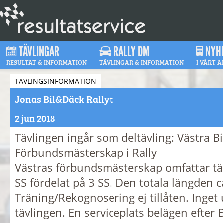
TÄVLINGAR
RALLY DM
NYH
RESULTAT & INFORMATION
TÄVLINGAR & INFORMATION
I VÅRT A
TÄVLINGSINFORMATION
Jonas Bil&Däck Rallyt
2 jun 2018
Tävlingen ingår som deltävling: Västra B
Förbundsmästerskap i Rally
Västras förbundsmästerskap omfattar tä
SS fördelat på 3 SS. Den totala längden 
Träning/Rekognosering ej tillåten. Inget
tävlingen. En serviceplats belägen efter