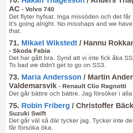
70.
Håkan Thagesson
/ Anders Tha
AC
- Volvo 740
Det flyter hyfsat. Inga missöden och det får 
It's going alright. No misshaps and we hav
that.
71.
Mikael Wikstedt
/ Hannu Rokka
- Skoda Fabia
Det har gått bra. Synd att vi inte fick åka SS
To bad we didn't get to go on SS3.
73.
Maria Andersson
/ Martin Ande
Valdemarsvik
- Renault Clio Ragnotti
Det går bättre och bättre. Jag försöker i alla 
75.
Robin Friberg
/ Christoffer Bäc
Suzuki Swift
Det går väl så där tycker jag. Tycker inte det 
får försöka öka.