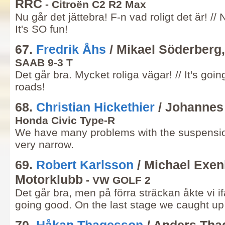
RRC
- Citroën C2 R2 Max
Nu går det jättebra! F-n vad roligt det är! // 
It's SO fun!
67.
Fredrik Åhs
/ Mikael Söderberg
SAAB 9-3 T
Det går bra. Mycket roliga vägar! // It's going
roads!
68.
Christian Hickethier
/ Johannes
Honda Civic Type-R
We have many problems with the suspension
very narrow.
69.
Robert Karlsson
/ Michael Exen
Motorklubb
- VW GOLF 2
Det går bra, men på förra sträckan åkte vi ifat
going good. On the last stage we caught up