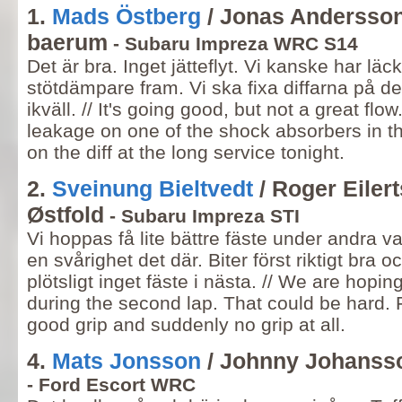
1.
Mads Östberg
/ Jonas Andersson
baerum
- Subaru Impreza WRC S14
Det är bra. Inget jätteflyt. Vi kanske har lä
stötdämpare fram. Vi ska fixa diffarna på d
ikväll. // It's going good, but not a great fl
leakage on one of the shock absorbers in th
on the diff at the long service tonight.
2.
Sveinung Bieltvedt
/ Roger Eiler
Østfold
- Subaru Impreza STI
Vi hoppas få lite bättre fäste under andra v
en svårighet det där. Biter först riktigt bra 
plötsligt inget fäste i nästa. // We are hoping
during the second lap. That could be hard. F
good grip and suddenly no grip at all.
4.
Mats Jonsson
/ Johnny Johanss
- Ford Escort WRC