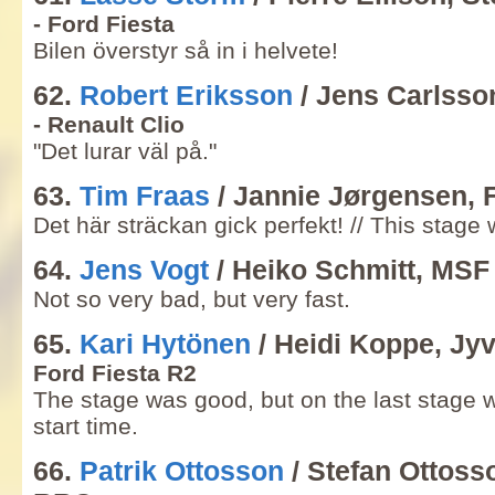
- Ford Fiesta
Bilen överstyr så in i helvete!
62.
Robert Eriksson
/ Jens Carlsso
- Renault Clio
"Det lurar väl på."
63.
Tim Fraas
/ Jannie Jørgensen,
Det här sträckan gick perfekt! // This stage 
64.
Jens Vogt
/ Heiko Schmitt, MSF 
Not so very bad, but very fast.
65.
Kari Hytönen
/ Heidi Koppe, Jy
Ford Fiesta R2
The stage was good, but on the last stage 
start time.
66.
Patrik Ottosson
/ Stefan Ottoss