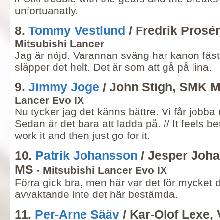
unfortuanatly.
8.
Tommy Vestlund
/ Fredrik Prosé
Mitsubishi Lancer
Jag är nöjd. Varannan sväng har kanon fäst
släpper det helt. Det är som att gå på lina.
9.
Jimmy Joge
/ John Stigh, SMK M
Lancer Evo IX
Nu tycker jag det känns bättre. Vi får jobba o
Sedan är det bara att ladda på. // It feels b
work it and then just go for it.
10.
Patrik Johansson
/ Jesper Joh
MS
- Mitsubishi Lancer Evo IX
Förra gick bra, men här var det för mycket 
avvaktande inte det här bestämda.
11.
Per-Arne Sääv
/ Kar-Olof Lexe