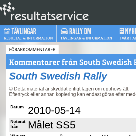
TÄVLINGAR
RALLY DM
NYH
RESULTAT & INFORMATION
TÄVLINGAR & INFORMATION
I VÅRT A
FÖRARKOMMENTARER
Kommentarer från South Swedish 
South Swedish Rally
© Detta material är skyddat enligt lagen om upphovsrätt.
Eftertryck eller annan kopiering kan endast göras efter me
Datum
2010-05-14
Noterat
Målet SS5
från