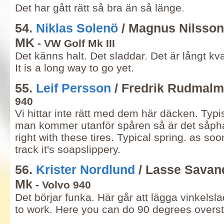
Det har gått rätt så bra än så länge.
54.
Niklas Solenö
/ Magnus Nilsson
MK
- VW Golf Mk III
Det känns halt. Det sladdar. Det är långt kvar.
It is a long way to go yet.
55.
Leif Persson
/ Fredrik Rudmalm
940
Vi hittar inte rätt med dem här däcken. Typis
man kommer utanför spåren så är det såphalt.
right with these tires. Typical spring. as soo
track it's soapslippery.
56.
Krister Nordlund
/ Lasse Savan
Mk
- Volvo 940
Det börjar funka. Här går att lägga vinkelsladd
to work. Here you can do 90 degrees overst