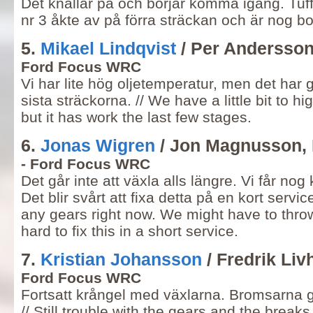
Det knallar på och börjar komma igång. Tuff
nr 3 åkte av på förra sträckan och är nog bo
5.
Mikael Lindqvist
/ Per Andersson
Ford Focus WRC
Vi har lite hög oljetemperatur, men det har 
sista sträckorna. // We have a little bit to h
but it has work the last few stages.
6.
Jonas Wigren
/ Jon Magnusson,
- Ford Focus WRC
Det går inte att växla alls längre. Vi får no
Det blir svårt att fixa detta på en kort servic
any gears right now. We might have to throw 
hard to fix this in a short service.
7.
Kristian Johansson
/ Fredrik Liv
Ford Focus WRC
Fortsatt krångel med växlarna. Bromsarna gå
// Still trouble with the gears and the break