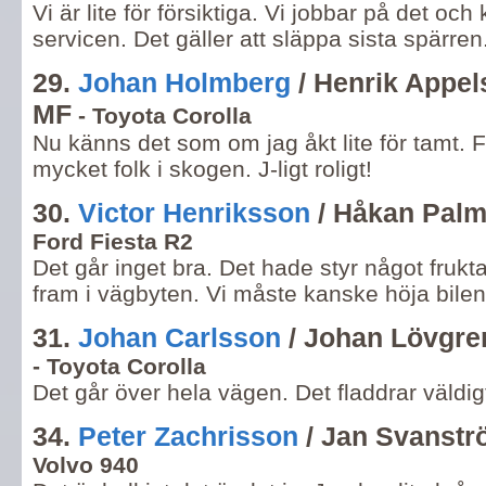
Vi är lite för försiktiga. Vi jobbar på det och
servicen. Det gäller att släppa sista spärren
29.
Johan Holmberg
/ Henrik Appel
MF
- Toyota Corolla
Nu känns det som om jag åkt lite för tamt. 
mycket folk i skogen. J-ligt roligt!
30.
Victor Henriksson
/ Håkan Palm
Ford Fiesta R2
Det går inget bra. Det hade styr något frukta
fram i vägbyten. Vi måste kanske höja bile
31.
Johan Carlsson
/ Johan Lövgre
- Toyota Corolla
Det går över hela vägen. Det fladdrar väldig
34.
Peter Zachrisson
/ Jan Svanstr
Volvo 940