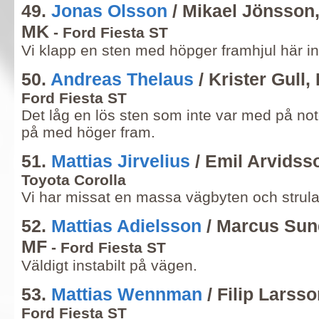
49.
Jonas Olsson
/ Mikael Jönsson
MK
- Ford Fiesta ST
Vi klapp en sten med höpger framhjul här i
50.
Andreas Thelaus
/ Krister Gull,
Ford Fiesta ST
Det låg en lös sten som inte var med på no
på med höger fram.
51.
Mattias Jirvelius
/ Emil Arvidss
Toyota Corolla
Vi har missat en massa vägbyten och strula
52.
Mattias Adielsson
/ Marcus Sun
MF
- Ford Fiesta ST
Väldigt instabilt på vägen.
53.
Mattias Wennman
/ Filip Larss
Ford Fiesta ST