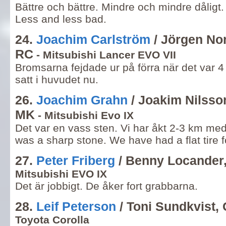
Bättre och bättre. Mindre och mindre dåligt. 
Less and less bad.
24.
Joachim Carlström
/ Jörgen No
RC
- Mitsubishi Lancer EVO VII
Bromsarna fejdade ur på förra när det var 4
satt i huvudet nu.
26.
Joachim Grahn
/ Joakim Nilsso
MK
- Mitsubishi Evo IX
Det var en vass sten. Vi har åkt 2-3 km med
was a sharp stone. We have had a flat tire f
27.
Peter Friberg
/ Benny Locander
Mitsubishi EVO IX
Det är jobbigt. De åker fort grabbarna.
28.
Leif Peterson
/ Toni Sundkvist,
Toyota Corolla