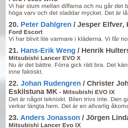
Vi har stum mellan diffarna och nu går det b
höga varv och det sladdar mycket. Det är lå
20.
Peter Dahlgren
/ Jesper Elfver
Ford Escort
Vi har blivit lite varmare i kläderna. Vi får n
21.
Hans-Erik Weng
/ Henrik Hulter
Mitsubishi Lancer EVO X
Nu är det bättre. Förra gick rätt bra. Det k
inne faktiskt.
22.
Johan Rudengren
/ Christer Jo
Eskilstuna MK
- Mitsubishi EVO IX
Det är något tekniskt. Bilen trivs inte. Den 
verkar längta hem. Det är en allvarlig åko
23.
Anders Jonasson
/ Jörgen Lind
Mitsubishi Lancer Evo IX