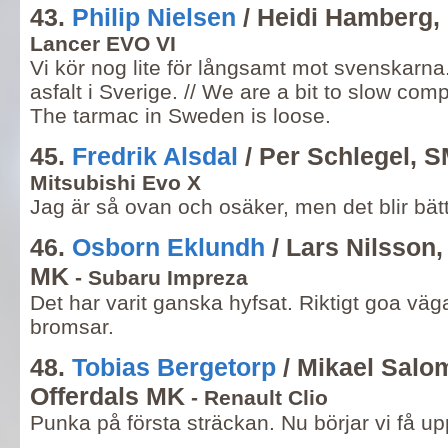
43.
Philip Nielsen
/ Heidi Hamberg
Lancer EVO VI
Vi kör nog lite för långsamt mot svenskarna.
asfalt i Sverige. // We are a bit to slow co
The tarmac in Sweden is loose.
45.
Fredrik Alsdal
/ Per Schlegel,
Mitsubishi Evo X
Jag är så ovan och osäker, men det blir bätt
46.
Osborn Eklundh
/ Lars Nilsson
MK
- Subaru Impreza
Det har varit ganska hyfsat. Riktigt goa väg
bromsar.
48.
Tobias Bergetorp
/ Mikael Salo
Offerdals MK
- Renault Clio
Punka på första sträckan. Nu börjar vi få up