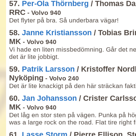
57.
Per-Ola Thörnberg
/ Thomas Da
RRC
- Volvo 940
Det flyter på bra. Så underbara vägar!
58.
Janne Kristiansson
/ Tobias Br
MK
- Volvo 940
Vi hade en liten missbedömning. Går det ner 
det är lite jobbigt.
59.
Patrik Larsson
/ Kristoffer Nor
Nyköping
- Volvo 240
Det är lite knackigt på den här sträckan fakt
60.
Jan Johansson
/ Crister Carlss
MK
- Volvo 940
Det låg en stor sten på vägen. Punka på hö
was a large rock on the road. Flat tire right 
61.
Lasse Storm
/ Pierre Ellison, 