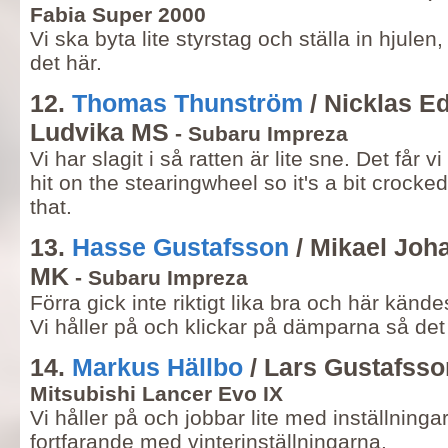
Fabia Super 2000
Vi ska byta lite styrstag och ställa in hjulen, 
det här.
12.
Thomas Thunström
/ Nicklas E
Ludvika MS
- Subaru Impreza
Vi har slagit i så ratten är lite sne. Det får v
hit on the stearingwheel so it's a bit crock
that.
13.
Hasse Gustafsson
/ Mikael Joh
MK
- Subaru Impreza
Förra gick inte riktigt lika bra och här kände
Vi håller på och klickar på dämparna så det 
14.
Markus Hällbo
/ Lars Gustafsso
Mitsubishi Lancer Evo IX
Vi håller på och jobbar lite med inställninga
fortfarande med vinterinställningarna.