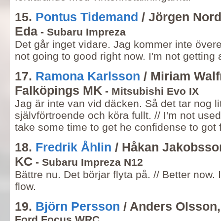
15.
Pontus Tidemand
/ Jörgen Nor
Eda
- Subaru Impreza
Det går inget vidare. Jag kommer inte överen
not going to good right now. I'm not getting 
17.
Ramona Karlsson
/ Miriam Walf
Falköpings MK
- Mitsubishi Evo IX
Jag är inte van vid däcken. Så det tar nog lit
självförtroende och köra fullt. // I'm not used t
take some time to get he confidense to got 
18.
Fredrik Åhlin
/ Håkan Jakobsso
KC
- Subaru Impreza N12
Bättre nu. Det börjar flyta på. // Better now.
flow.
19.
Björn Persson
/ Anders Olsson
Ford Focus WRC