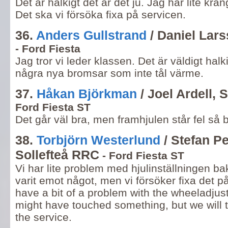
Det är halkigt det är det ju. Jag har lite kr
Det ska vi försöka fixa på servicen.
36.
Anders Gullstrand
/ Daniel Lars
- Ford Fiesta
Jag tror vi leder klassen. Det är väldigt halk
några nya bromsar som inte tål värme.
37.
Håkan Björkman
/ Joel Ardell,
Ford Fiesta ST
Det går väl bra, men framhjulen står fel så bi
38.
Torbjörn Westerlund
/ Stefan P
Sollefteå RRC
- Ford Fiesta ST
Vi har lite problem med hjulinställningen ba
varit emot något, men vi försöker fixa det p
have a bit of a problem with the wheeladju
might have touched something, but we will tr
the service.