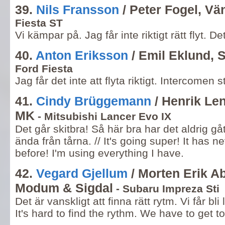
39.
Nils Fransson
/ Peter Fogel, V
Fiesta ST
Vi kämpar på. Jag får inte riktigt rätt flyt. D
40.
Anton Eriksson
/ Emil Eklund, 
Ford Fiesta
Jag får det inte att flyta riktigt. Intercomen s
41.
Cindy Brüggemann
/ Henrik Len
MK
- Mitsubishi Lancer Evo IX
Det går skitbra! Så här bra har det aldrig gått
ända från tårna. // It's going super! It has 
before! I'm using everything I have.
42.
Vegard Gjellum
/ Morten Erik 
Modum & Sigdal
- Subaru Impreza Sti
Det är vanskligt att finna rätt rytm. Vi får bli l
It's hard to find the rythm. We have to get t