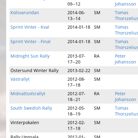
09--12
Johansson
Kolsvarundan
2014-06-
SM
Tomas
13--14
Thorszeliu
Sprint Vinter - Kval
2014-01-18
SM
Tomas
Thorszeliu
Sprint Vinter - Final
2014-01-18
SM
Tomas
Thorszeliu
Midnight Sun Rally
2013-07-
RA
Peter
17--20
Johansson
Östersund Winter Rally
2013-02-22
SM
Västrallyt
2012-08-
SM
17--18
Midnattsolsrallyt
2012-07-
RA
Peter
18--21
Johansson
South Swedish Rally
2012-05-
SM
Tomas
18--19
Thorszeliu
Vinterpokalen
2012-02-
SM
17--18
Rally Uppsala
2012-01-
SM