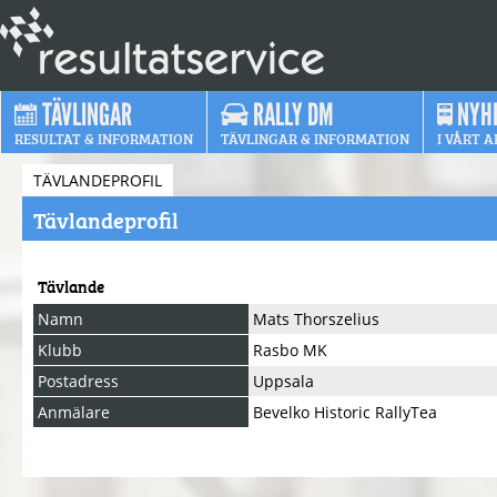
TÄVLINGAR
RALLY DM
NYH
RESULTAT & INFORMATION
TÄVLINGAR & INFORMATION
I VÅRT A
TÄVLANDEPROFIL
Tävlandeprofil
Tävlande
Namn
Mats Thorszelius
Klubb
Rasbo MK
Postadress
Uppsala
Anmälare
Bevelko Historic RallyTea