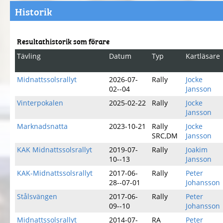
Historik
Resultathistorik som förare
Tävling
Datum
Typ
Kartläsare
Midnattssolsrallyt
2026-07-
Rally
Jocke
02--04
Jansson
Vinterpokalen
2025-02-22
Rally
Jocke
Jansson
Marknadsnatta
2023-10-21
Rally
Jocke
SRC,DM
Jansson
KAK Midnattssolsrallyt
2019-07-
Rally
Joakim
10--13
Jansson
KAK-Midnattssolsrallyt
2017-06-
Rally
Peter
28--07-01
Johansson
Stålsvängen
2017-06-
Rally
Peter
09--10
Johansson
Midnattssolsrallyt
2014-07-
RA
Peter