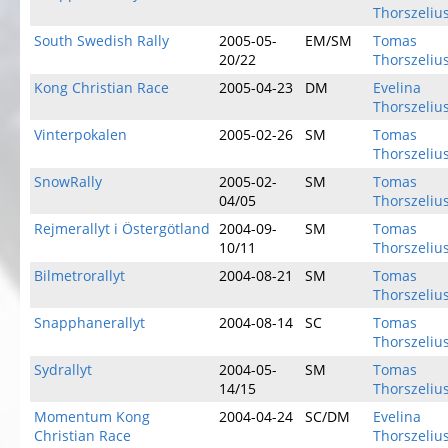
Thorszeliu
South Swedish Rally
2005-05-
EM/SM
Tomas
20/22
Thorszeliu
Kong Christian Race
2005-04-23
DM
Evelina
Thorszeliu
Vinterpokalen
2005-02-26
SM
Tomas
Thorszeliu
SnowRally
2005-02-
SM
Tomas
04/05
Thorszeliu
Rejmerallyt i Östergötland
2004-09-
SM
Tomas
10/11
Thorszeliu
Bilmetrorallyt
2004-08-21
SM
Tomas
Thorszeliu
Snapphanerallyt
2004-08-14
SC
Tomas
Thorszeliu
Sydrallyt
2004-05-
SM
Tomas
14/15
Thorszeliu
Momentum Kong
2004-04-24
SC/DM
Evelina
Christian Race
Thorszeliu