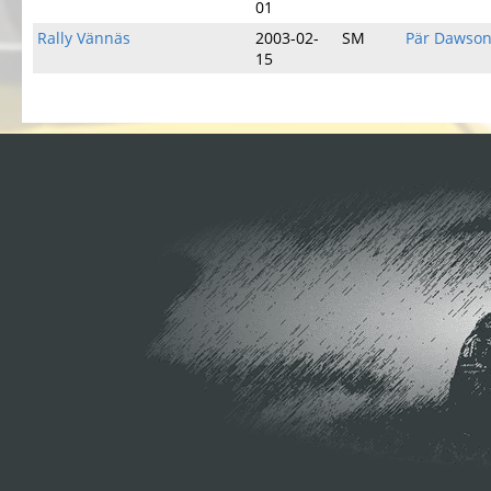
01
Rally Vännäs
2003-02-
SM
Pär Dawso
15