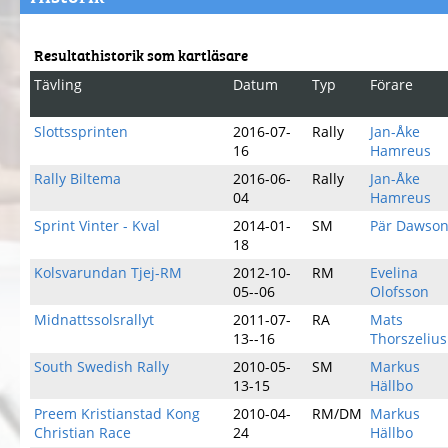
Resultathistorik som kartläsare
Tävling
Datum
Typ
Förare
Slottssprinten
2016-07-
Rally
Jan-Åke
16
Hamreus
Rally Biltema
2016-06-
Rally
Jan-Åke
04
Hamreus
Sprint Vinter - Kval
2014-01-
SM
Pär Dawso
18
Kolsvarundan Tjej-RM
2012-10-
RM
Evelina
05--06
Olofsson
Midnattssolsrallyt
2011-07-
RA
Mats
13--16
Thorszelius
South Swedish Rally
2010-05-
SM
Markus
13-15
Hällbo
Preem Kristianstad Kong
2010-04-
RM/DM
Markus
Christian Race
24
Hällbo