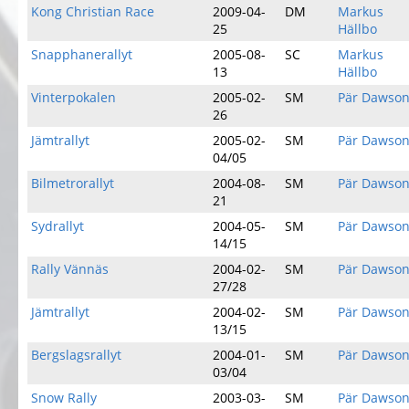
Kong Christian Race
2009-04-
DM
Markus
25
Hällbo
Snapphanerallyt
2005-08-
SC
Markus
13
Hällbo
Vinterpokalen
2005-02-
SM
Pär Dawso
26
Jämtrallyt
2005-02-
SM
Pär Dawso
04/05
Bilmetrorallyt
2004-08-
SM
Pär Dawso
21
Sydrallyt
2004-05-
SM
Pär Dawso
14/15
Rally Vännäs
2004-02-
SM
Pär Dawso
27/28
Jämtrallyt
2004-02-
SM
Pär Dawso
13/15
Bergslagsrallyt
2004-01-
SM
Pär Dawso
03/04
Snow Rally
2003-03-
SM
Pär Dawso