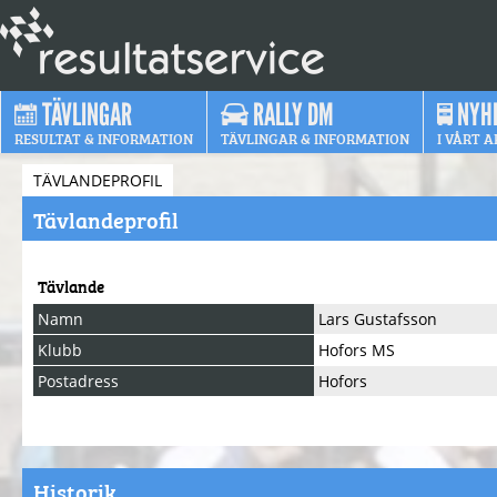
TÄVLINGAR
RALLY DM
NYH
RESULTAT & INFORMATION
TÄVLINGAR & INFORMATION
I VÅRT A
TÄVLANDEPROFIL
Tävlandeprofil
Tävlande
Namn
Lars Gustafsson
Klubb
Hofors MS
Postadress
Hofors
Historik