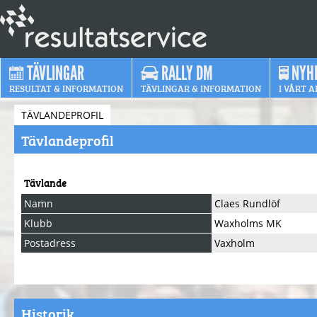
TÄVLINGAR
RALLY DM
NYH
RESULTAT & INFORMATION
TÄVLINGAR & INFORMATION
I VÅRT A
TÄVLANDEPROFIL
Tävlandeprofil
Tävlande
Namn
Claes Rundlöf
Klubb
Waxholms MK
Postadress
Vaxholm
Historik