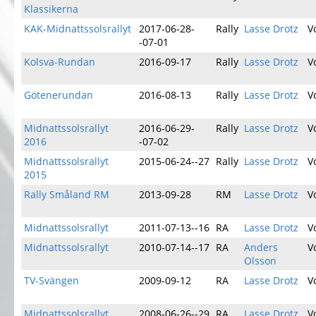
Klassikerna
KAK-Midnattssolsrallyt
2017-06-28-
Rally
Lasse Drotz
V
-07-01
Kolsva-Rundan
2016-09-17
Rally
Lasse Drotz
V
Götenerundan
2016-08-13
Rally
Lasse Drotz
V
Midnattssolsrallyt
2016-06-29-
Rally
Lasse Drotz
V
2016
-07-02
Midnattssolsrallyt
2015-06-24--27
Rally
Lasse Drotz
V
2015
Rally Småland RM
2013-09-28
RM
Lasse Drotz
V
Midnattssolsrallyt
2011-07-13--16
RA
Lasse Drotz
V
Midnattssolsrallyt
2010-07-14--17
RA
Anders
V
Olsson
TV-Svängen
2009-09-12
RA
Lasse Drotz
V
Midnattssolsrallyt
2008-06-26--29
RA
Lasse Drotz
V