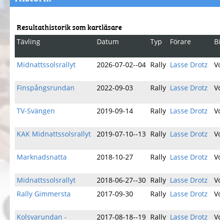
Resultathistorik som kartläsare
Tävling
Datum
Typ
Förare
B
Midnattssolsrallyt
2026-07-02--04
Rally
Lasse Drotz
V
Finspångsrundan
2022-09-03
Rally
Lasse Drotz
V
TV-Svängen
2019-09-14
Rally
Lasse Drotz
V
KAK Midnattssolsrallyt
2019-07-10--13
Rally
Lasse Drotz
V
Marknadsnatta
2018-10-27
Rally
Lasse Drotz
V
Midnattssolsrallyt
2018-06-27--30
Rally
Lasse Drotz
V
Rally Gimmersta
2017-09-30
Rally
Lasse Drotz
V
Kolsvarundan -
2017-08-18--19
Rally
Lasse Drotz
V