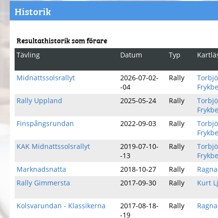
Historik
Resultathistorik som förare
Tävling
Datum
Typ
Kartlä
Midnattssolsrallyt
2026-07-02-
Rally
Torbj
-04
Frykb
Rally Uppland
2025-05-24
Rally
Torbj
Frykb
Finspångsrundan
2022-09-03
Rally
Torbj
Frykb
KAK Midnattssolsrallyt
2019-07-10-
Rally
Torbj
-13
Frykb
Marknadsnatta
2018-10-27
Rally
Ragna
Rally Gimmersta
2017-09-30
Rally
Kurt L
Kolsvarundan - Klassikerna
2017-08-18-
Rally
Ragna
-19