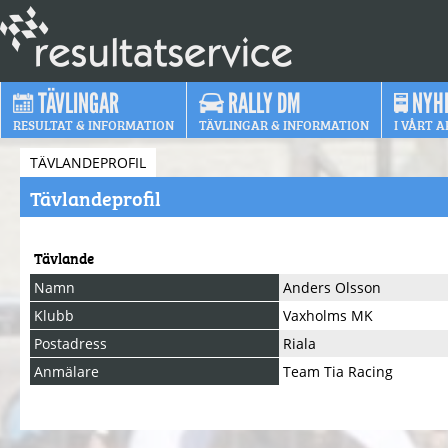
TÄVLINGAR
RALLY DM
NYH
RESULTAT & INFORMATION
TÄVLINGAR & INFORMATION
I VÅRT A
TÄVLANDEPROFIL
Tävlandeprofil
Tävlande
Namn
Anders Olsson
Klubb
Vaxholms MK
Postadress
Riala
Anmälare
Team Tia Racing