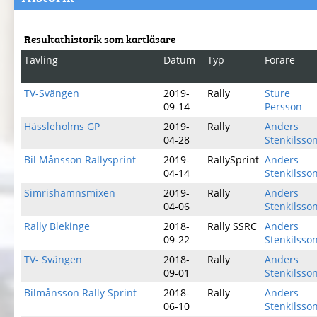
Resultathistorik som kartläsare
Tävling
Datum
Typ
Förare
TV-Svängen
2019-
Rally
Sture
09-14
Persson
Hässleholms GP
2019-
Rally
Anders
04-28
Stenkilsso
Bil Månsson Rallysprint
2019-
RallySprint
Anders
04-14
Stenkilsso
Simrishamnsmixen
2019-
Rally
Anders
04-06
Stenkilsso
Rally Blekinge
2018-
Rally SSRC
Anders
09-22
Stenkilsso
TV- Svängen
2018-
Rally
Anders
09-01
Stenkilsso
Bilmånsson Rally Sprint
2018-
Rally
Anders
06-10
Stenkilsso