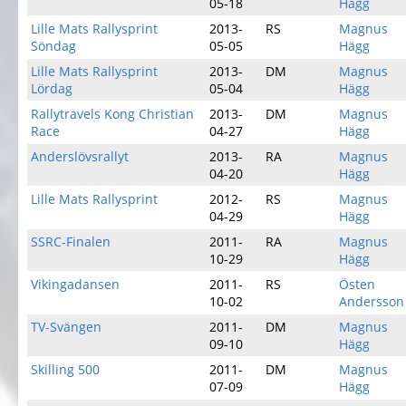
05-18
Hägg
Lille Mats Rallysprint
2013-
RS
Magnus
Söndag
05-05
Hägg
Lille Mats Rallysprint
2013-
DM
Magnus
Lördag
05-04
Hägg
Rallytravels Kong Christian
2013-
DM
Magnus
Race
04-27
Hägg
Anderslövsrallyt
2013-
RA
Magnus
04-20
Hägg
Lille Mats Rallysprint
2012-
RS
Magnus
04-29
Hägg
SSRC-Finalen
2011-
RA
Magnus
10-29
Hägg
Vikingadansen
2011-
RS
Östen
10-02
Andersson
TV-Svängen
2011-
DM
Magnus
09-10
Hägg
Skilling 500
2011-
DM
Magnus
07-09
Hägg