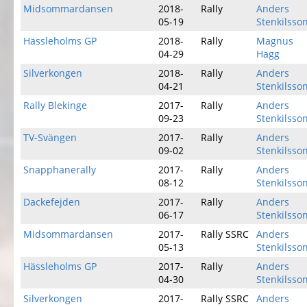
Midsommardansen
2018-
Rally
Anders
05-19
Stenkilsso
Hässleholms GP
2018-
Rally
Magnus
04-29
Hägg
Silverkongen
2018-
Rally
Anders
04-21
Stenkilsso
Rally Blekinge
2017-
Rally
Anders
09-23
Stenkilsso
TV-Svängen
2017-
Rally
Anders
09-02
Stenkilsso
Snapphanerally
2017-
Rally
Anders
08-12
Stenkilsso
Dackefejden
2017-
Rally
Anders
06-17
Stenkilsso
Midsommardansen
2017-
Rally SSRC
Anders
05-13
Stenkilsso
Hässleholms GP
2017-
Rally
Anders
04-30
Stenkilsso
Silverkongen
2017-
Rally SSRC
Anders