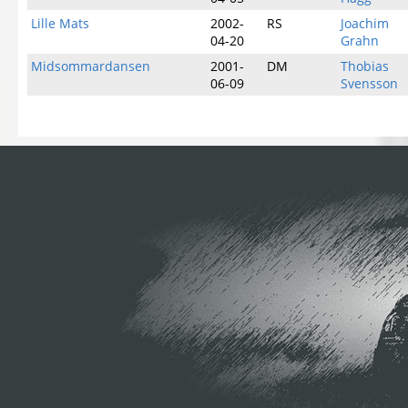
Lille Mats
2002-
RS
Joachim
04-20
Grahn
Midsommardansen
2001-
DM
Thobias
06-09
Svensson