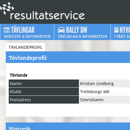
TÄVLINGAR
RALLY DM
NYH
RESULTAT & INFORMATION
TÄVLINGAR & INFORMATION
I VÅRT A
TÄVLANDEPROFIL
Tävlandeprofil
Tävlande
Namn
Kristian Lindberg
Klubb
Trelleborgs MK
Postadress
Simrishamn
Historik