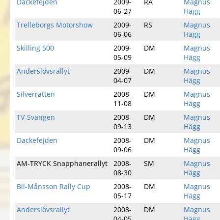
Dackefejden
2009-
RA
Magnus
06-27
Hägg
Trelleborgs Motorshow
2009-
RS
Magnus
06-06
Hägg
Skilling 500
2009-
DM
Magnus
05-09
Hägg
Anderslövsrallyt
2009-
DM
Magnus
04-07
Hägg
Silverratten
2008-
DM
Magnus
11-08
Hägg
TV-Svängen
2008-
DM
Magnus
09-13
Hägg
Dackefejden
2008-
DM
Magnus
09-06
Hägg
AM-TRYCK Snapphanerallyt
2008-
SM
Magnus
08-30
Hägg
Bil-Månsson Rally Cup
2008-
DM
Magnus
05-17
Hägg
Anderslövsrallyt
2008-
DM
Magnus
04-05
Hägg