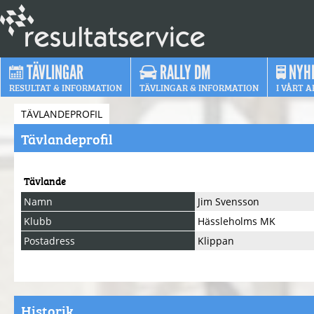
TÄVLINGAR
RALLY DM
NYH
RESULTAT & INFORMATION
TÄVLINGAR & INFORMATION
I VÅRT A
TÄVLANDEPROFIL
Tävlandeprofil
Tävlande
Namn
Jim Svensson
Klubb
Hässleholms MK
Postadress
Klippan
Historik