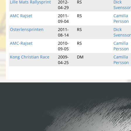
Lille Mats Rallysprint
2012-
RS
Dick
04-29
Svensso
AMC Rajset
2011-
RS
Camilla
09-04
Persson
Österlensprinten
2011-
RS
Dick
08-14
Svensso
AMC-Rajset
2010-
RS
Camilla
09-05
Persson
Kong Christian Race
2009-
DM
Camilla
04-25
Persson