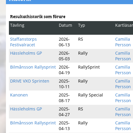
Resultathistorik som förare
Tävling
Datum
Typ
Kartläsa
Staffanstorps
2026-
RS
Camilla
Festivalracet
06-13
Persson
Hässleholms GP
2026-
Rally
Camilla
05-03
Persson
Bilmånsson Rallysprint
2026-
RallySprint
Camilla
04-19
Persson
DRIVE VXO Sprinten
2025-
Rally
Camilla
10-11
Persson
Kanonen
2025-
Rally Special
Camilla
08-17
Persson
Hässleholms GP
2025-
RS
Camilla
04-27
Persson
Bilmånsson Rallysprint
2025-
Rally
Camilla
04-13
Persson