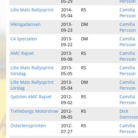
05-29
Persson
Lille Mats Rallysprint
2014-
RS
Camilla
05-04
Persson
Vikingadansen
2013-
DM
Camilla
09-23
Persson
C4 Specialen
2013-
DM
Camilla
09-22
Persson
AMC Rajset
2013-
RS
Camilla
09-08
Persson
Lille Mats Rallysprint
2013-
RS
Camilla
Söndag
05-05
Persson
Lille Mats Rallysprint
2013-
DM
Camilla
Lördag
05-04
Persson
Sydsten AMC Rajset
2012-
RS
Camilla
09-02
Persson
Trelleborgs Motorshow
2012-
RS
Dick
08-05
Svensso
Österlensprinten
2012-
RS
Camilla
07-27
Persson