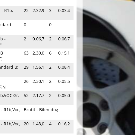
 - R1b,
22
2.32,9
3
0.03,4
andard
0
0
b -
2
0.06,7
2
0.06,7
F
 B
63
2.30,0
6
0.15,1
F,
tandard B:
29
1.56,1
2
0.08,4
 -
26
2.30,1
2
0.05,5
F,N
1b,VOC,Gr.
52
2.17,7
2
0.05,0
 - R1b,Voc,
Brutit - Bilen dog
 - R1b,Voc,
20
1.43,0
4
0.16,2