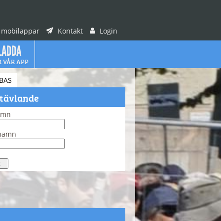
 mobilappar
Kontakt
Login
LADDA
R VÅR APP
BAS
 tävlande
amn
rnamn