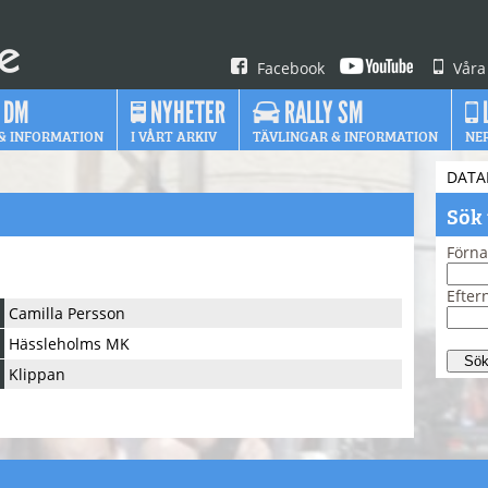
Facebook
Våra
 DM
NYHETER
RALLY SM
& INFORMATION
I VÅRT ARKIV
TÄVLINGAR & INFORMATION
NE
DATA
Sök
Förn
Efte
Camilla Persson
Hässleholms MK
Klippan