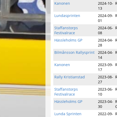
Kanonen
2024-10-
13
Lundasprinten
2024-09-
R
01
Staffanstorps
2024-06-
Festivalrace
08
Hässleholms GP
2024-04-
R
28
Bilmånsson Rallysprint
2024-04-
R
14
Kanonen
2023-09-
17
Rally Kristianstad
2023-08-
27
Staffanstorps
2023-06-
Festivalrace
10
Hässleholms GP
2023-04-
R
30
Lunda Sprinten
2022-09-
R