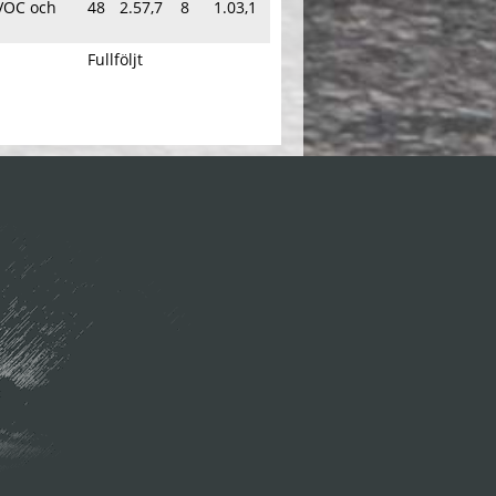
 VOC och
48
2.57,7
8
1.03,1
Fullföljt