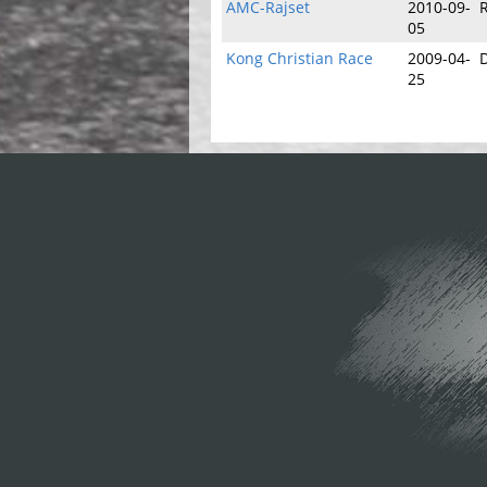
AMC-Rajset
2010-09-
05
Kong Christian Race
2009-04-
25