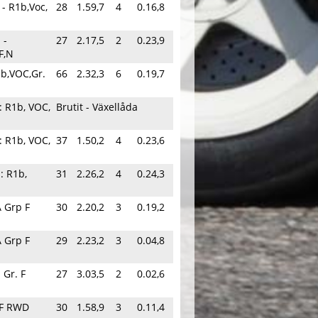
 - R1b,Voc,
28
1.59,7
4
0.16,8
 -
27
2.17,5
2
0.23,9
F,N
1b,VOC,Gr.
66
2.32,3
6
0.19,7
: R1b, VOC,
Brutit - Växellåda
: R1b, VOC,
37
1.50,2
4
0.23,6
: R1b,
31
2.26,2
4
0.24,3
 Grp F
30
2.20,2
3
0.19,2
 Grp F
29
2.23,2
3
0.04,8
 Gr. F
27
3.03,5
2
0.02,6
 F RWD
30
1.58,9
3
0.11,4