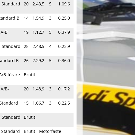
re Standard
20
2.43,5
5
1.09,6
tandard B
14
1.54,9
3
0.25,0
 A-B
19
1.12,7
5
0.37,9
 - Standard
28
2.48,5
4
0.23,9
tandard B
26
2.29,2
5
0.36,0
A/B-förare
Brutit
 A/B-
20
1.48,9
3
0.17,2
 Standard
15
1.06,7
3
0.22,5
 - Standard
Brutit
- Standard
Brutit - Motorfäste