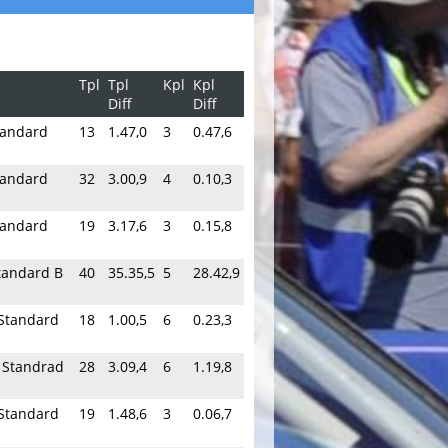
Tpl
Tpl
Kpl
Kpl
Diff
Diff
tandard
13
1.47,0
3
0.47,6
tandard
32
3.00,9
4
0.10,3
tandard
19
3.17,6
3
0.15,8
tandard B
40
35.35,5
5
28.42,9
 Standard
18
1.00,5
6
0.23,3
- Standrad
28
3.09,4
6
1.19,8
 Standard
19
1.48,6
3
0.06,7