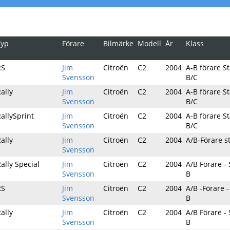
Typ
Förare
Bilmärke
Modell
År
Klass
RS
Jim
Citroën
C2
2004
A-B förare S
Svensson
B/C
ally
Jim
Citroën
C2
2004
A-B förare S
Svensson
B/C
allySprint
Jim
Citroën
C2
2004
A-B förare S
Svensson
B/C
ally
Jim
Citroën
C2
2004
A/B-Förare s
Svensson
ally Special
Jim
Citroën
C2
2004
A/B Förare -
Svensson
B
RS
Jim
Citroën
C2
2004
A/B -Förare 
Svensson
B
ally
Jim
Citroën
C2
2004
A/B Förare -
Svensson
B