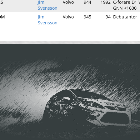
RS
Jim
Volvo
944
1992
C-förare D1
Svensson
Gr.N <1600
DM
Jim
Volvo
945
94
Debutanter
Svensson