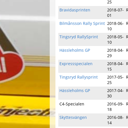
25
Bravidasprinten
2018-07-
R
01
Bilmånsson Rally Sprint
2018-06-
R
10
Tingsryd RallySprint
2018-05-
R
10
Hässleholms GP
2018-04-
R
29
Expressspecialen
2018-04-
R
15
Tingsryd Rallysprint
2017-05-
R
25
Hässleholms GP
2017-04-
R
30
C4-Specialen
2016-09-
R
18
Skyttesvängen
2016-08-
R
14