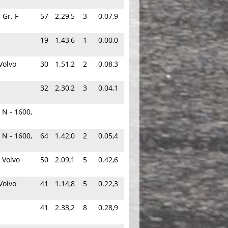
 Gr. F
57
2.29,5
3
0.07,9
19
1.43,6
1
0.00,0
Volvo
30
1.51,2
2
0.08,3
32
2.30,2
3
0.04,1
 N - 1600,
 N - 1600,
64
1.42,0
2
0.05,4
 Volvo
50
2.09,1
5
0.42,6
Volvo
41
1.14,8
5
0.22,3
41
2.33,2
8
0.28,9