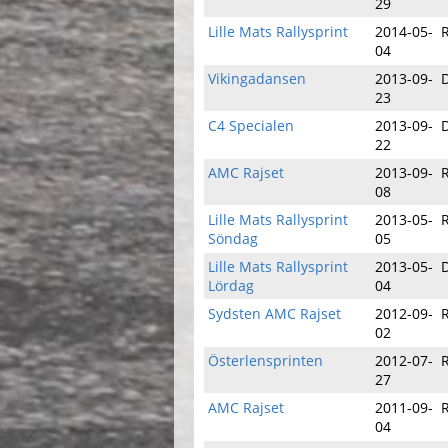
29
Lille Mats Rallysprint
2014-05-
04
Vikingadansen
2013-09-
23
C4 Specialen
2013-09-
22
AMC Rajset
2013-09-
08
Lille Mats Rallysprint
2013-05-
Söndag
05
Lille Mats Rallysprint
2013-05-
Lördag
04
Sydsten AMC Rajset
2012-09-
02
Österlensprinten
2012-07-
27
AMC Rajset
2011-09-
04