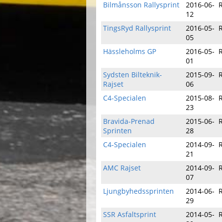
Bilmånsson Rallysprint
2016-06-
R
12
TingsRyd Rallysprint
2016-05-
R
05
Hässleholms GP
2016-05-
R
01
Sydsten Bilteknik-
2015-09-
R
Rajset
06
C4-Specialen
2015-08-
R
23
Bravida-Prenad
2015-06-
R
Sprinten
28
C4-Specialen
2014-09-
21
AMC Rajset
2014-09-
07
Ljungbyhedssprinten
2014-06-
29
SSR Asfaltsprint
2014-05-