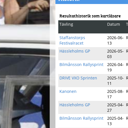
Resultathistorik som kartläsare
Tävling
Datum
Staffanstorps
2026-06-
Festivalracet
13
Hässleholms GP
2026-05-
R
03
Bilmånsson Rallysprint
2026-04-
R
19
DRIVE VXO Sprinten
2025-10-
R
11
Kanonen
2025-08-
R
17
Hässleholms GP
2025-04-
27
Bilmånsson Rallysprint
2025-04-
R
13