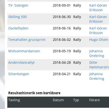
TV- Svängen
2018-09-01
Rally
Karl-Göran
Eriksson
Skilling 500
2018-06-30
Rally
Karl-Göran
Eriksson
Dackefejden
2018-06-16
Rally
Karl-Göran
Eriksson
Temahallen grussprint
2018-06-02
Rally
Hugo Olsèn
Midsommardansen
2018-05-19
Rally
Johanna
Orebring
Anderslövsrallyt
2018-04-28
Rally
Ditte
Hammarstr
Silverkongen
2018-04-21
Rally
Johanna
Orebring
Resultathistorik som kartläsare
Tävling
Datum
Typ
Förare