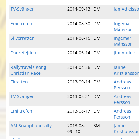
TV-Svängen
2014-09-13
DM
Jan Adielss
Emiltrofén
2014-08-30
DM
Ingemar
Månsson
Silverratten
2014-08-16
DM
Ingemar
Månsson
Dackefejden
2014-06-14
DM
Jim Anders
Rallytravels Kong
2014-04-26
DM
Janne
Christian Race
Kristiansso
Ekratten
2013-09-14
DM
Andreas
Persson
TV-Svängen
2013-08-31
DM
Andreas
Persson
Emiltrofen
2013-08-17
DM
Andreas
Persson
AM Snapphanerally
2013-08-
SM
Janne
09--10
Kristiansso