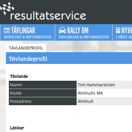
TÄVLINGAR
RALLY DM
NYH
RESULTAT & INFORMATION
TÄVLINGAR & INFORMATION
I VÅRT A
TÄVLANDEPROFIL
Tävlandeprofil
Tävlande
Namn
Tim Hammarström
Klubb
Älmhults MK
Postadress
Älmhult
Länkar