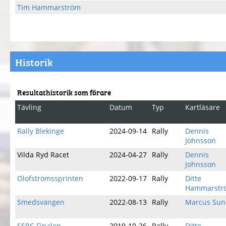
Tim Hammarström
Historik
Resultathistorik som förare
Tävling
Datum
Typ
Kartläsare
Rally Blekinge
2024-09-14
Rally
Dennis
Johnsson
Vilda Ryd Racet
2024-04-27
Rally
Dennis
Johnsson
Olofströmssprinten
2022-09-17
Rally
Ditte
Hammarstr
Smedsvängen
2022-08-13
Rally
Marcus Su
SSRC Finalen
2019-10-26
Rally
Ditte