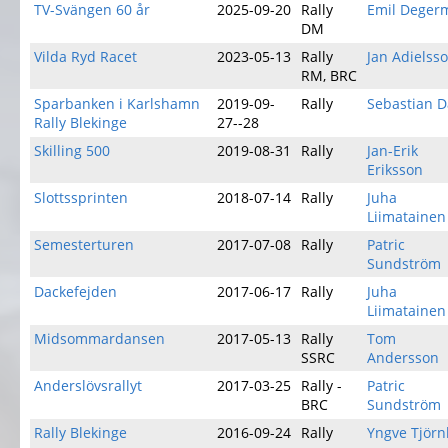
TV-Svängen 60 år
2025-09-20
Rally
Emil Deger
DM
Vilda Ryd Racet
2023-05-13
Rally
Jan Adielss
RM, BRC
Sparbanken i Karlshamn
2019-09-
Rally
Sebastian D
Rally Blekinge
27--28
Skilling 500
2019-08-31
Rally
Jan-Erik
Eriksson
Slottssprinten
2018-07-14
Rally
Juha
Liimatainen
Semesterturen
2017-07-08
Rally
Patric
Sundström
Dackefejden
2017-06-17
Rally
Juha
Liimatainen
Midsommardansen
2017-05-13
Rally
Tom
SSRC
Andersson
Anderslövsrallyt
2017-03-25
Rally -
Patric
BRC
Sundström
Rally Blekinge
2016-09-24
Rally
Yngve Tjör