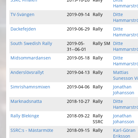
Hammarstr
TV-Svängen
2019-09-14
Rally
Ditte
Hammarstr
Dackefejden
2019-06-29
Rally
Ditte
Hammarstr
South Swedish Rally
2019-05-
Rally SM
Ditte
31--06-01
Hammarstr
Midsommardansen
2019-05-18
Rally
Ditte
Hammarstr
Anderslövsrallyt
2019-04-13
Rally
Mattias
Sunesson V
Simrishamnsmixen
2019-04-06
Rally
Jonathan
Johansson
Marknadsnatta
2018-10-27
Rally
Ditte
Hammarstr
Rally Blekinge
2018-09-22
Rally
Jonathan
SSRC
Johansson
SSRC:s - Mästarmöte
2018-09-15
Rally
Karl-Göran
Eriksson