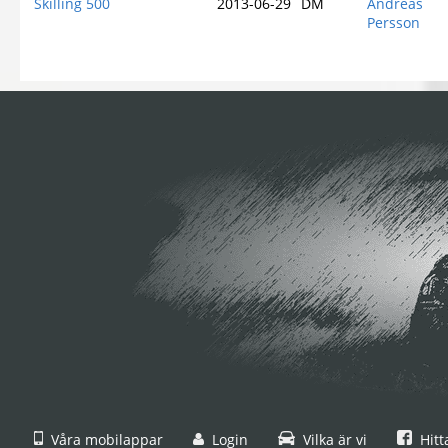
Skilling 500
2013-06-29
DM
Andreas
Persson
Våra mobilappar
Login
Vilka är vi
Hitt