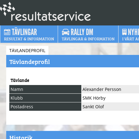
TÄVLINGAR
RALLY DM
NYH
RESULTAT & INFORMATION
TÄVLINGAR & INFORMATION
I VÅRT A
TÄVLANDEPROFIL
Tävlandeprofil
Tävlande
Namn
Alexander Persson
Klubb
SMK Hörby
Postadress
Sankt Olof
Historik