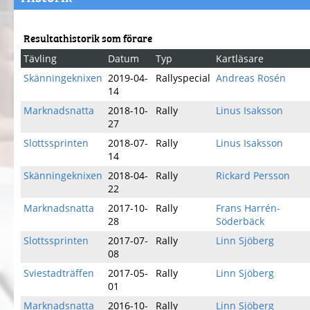
Resultathistorik som förare
Tävling
Datum
Typ
Kartläsare
Skänningeknixen
2019-04-
Rallyspecial
Andreas Rosén
14
Marknadsnatta
2018-10-
Rally
Linus Isaksson
27
Slottssprinten
2018-07-
Rally
Linus Isaksson
14
Skänningeknixen
2018-04-
Rally
Rickard Persson
22
Marknadsnatta
2017-10-
Rally
Frans Harrén-
28
Söderbäck
Slottssprinten
2017-07-
Rally
Linn Sjöberg
08
Sviestadträffen
2017-05-
Rally
Linn Sjöberg
01
Marknadsnatta
2016-10-
Rally
Linn Sjöberg