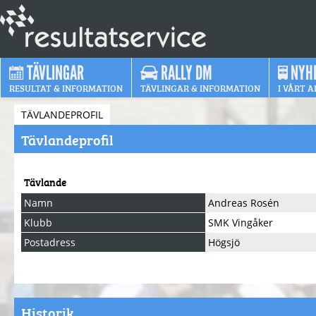
TÄVLINGAR
RALLY DM
NYH
RESULTAT & INFORMATION
TÄVLINGAR & INFORMATION
I VÅRT A
TÄVLANDEPROFIL
Tävlandeprofil
Tävlande
Namn
Andreas Rosén
Klubb
SMK Vingåker
Postadress
Högsjö
Historik