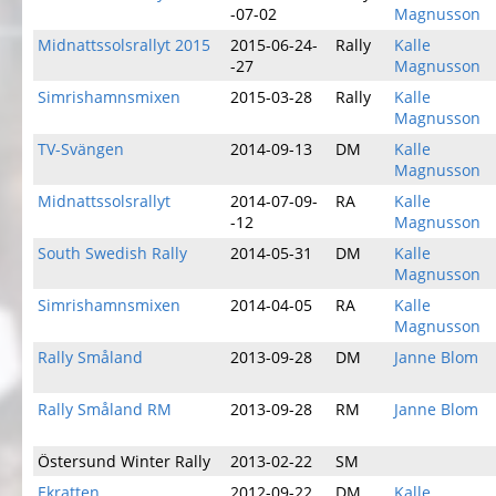
-07-02
Magnusson
Midnattssolsrallyt 2015
2015-06-24-
Rally
Kalle
-27
Magnusson
Simrishamnsmixen
2015-03-28
Rally
Kalle
Magnusson
TV-Svängen
2014-09-13
DM
Kalle
Magnusson
Midnattssolsrallyt
2014-07-09-
RA
Kalle
-12
Magnusson
South Swedish Rally
2014-05-31
DM
Kalle
Magnusson
Simrishamnsmixen
2014-04-05
RA
Kalle
Magnusson
Rally Småland
2013-09-28
DM
Janne Blom
Rally Småland RM
2013-09-28
RM
Janne Blom
Östersund Winter Rally
2013-02-22
SM
Ekratten
2012-09-22
DM
Kalle