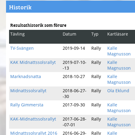
Historik
Resultathistorik som förare
Tävling
Datum
Typ
Kartläsare
TV-Svängen
2019-09-14
Rally
Kalle
Magnusson
KAK Midnattssolsrallyt
2019-07-10-
Rally
Kalle
-13
Magnusson
Marknadsnatta
2018-10-27
Rally
Kalle
Magnusson
Midnattssolsrallyt
2018-06-27-
Rally
Ola Eklund
-30
Rally Gimmersta
2017-09-30
Rally
Kalle
Magnusson
KAK-Midnattssolsrallyt
2017-06-28-
Rally
Kalle
-07-01
Magnusson
Midnattssolsrallyt 2016
2016-06-29-
Rally
Kalle