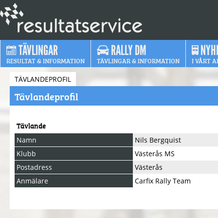
TÄVLINGAR
RALLY DM
NYH
RESULTAT & INFORMATION
TÄVLINGAR & INFORMATION
I VÅRT A
TÄVLANDEPROFIL
Tävlandeprofil
Tävlande
Namn
Nils Bergquist
Klubb
Västerås MS
Postadress
Västerås
Anmälare
Carfix Rally Team