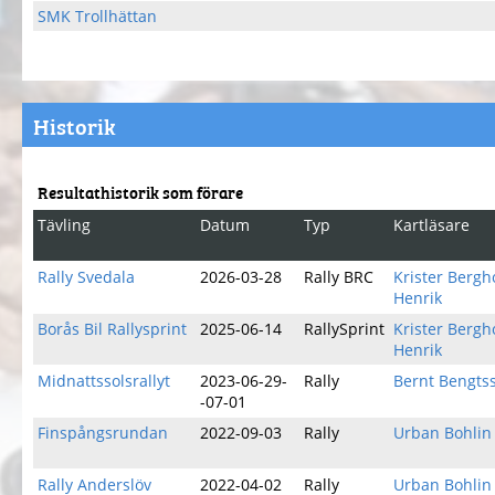
SMK Trollhättan
Historik
Resultathistorik som förare
Tävling
Datum
Typ
Kartläsare
Rally Svedala
2026-03-28
Rally BRC
Krister Berg
Henrik
Borås Bil Rallysprint
2025-06-14
RallySprint
Krister Berg
Henrik
Midnattssolsrallyt
2023-06-29-
Rally
Bernt Bengts
-07-01
Finspångsrundan
2022-09-03
Rally
Urban Bohlin
Rally Anderslöv
2022-04-02
Rally
Urban Bohlin