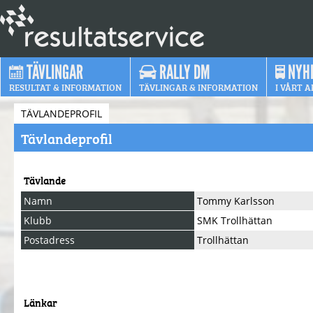
TÄVLINGAR
RALLY DM
NYH
RESULTAT & INFORMATION
TÄVLINGAR & INFORMATION
I VÅRT A
TÄVLANDEPROFIL
Tävlandeprofil
Tävlande
Namn
Tommy Karlsson
Klubb
SMK Trollhättan
Postadress
Trollhättan
Länkar