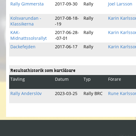
Rally Gimmersta
2017-09-30
Rally
Joel Larsson
Kolsvarundan -
2017-08-18-
Rally
Karin Karlsso
Klassikerna
-19
KAK-
2017-06-28-
Rally
Karin Karlsso
Midnattssolsrallyt
-07-01
Dackefejden
2017-06-17
Rally
Karin Karlsso
Resultathistorik som kartläsare
Tävling
Datum
Typ
Förare
Rally Anderslöv
2023-03-25
Rally BRC
Rune Karlsso