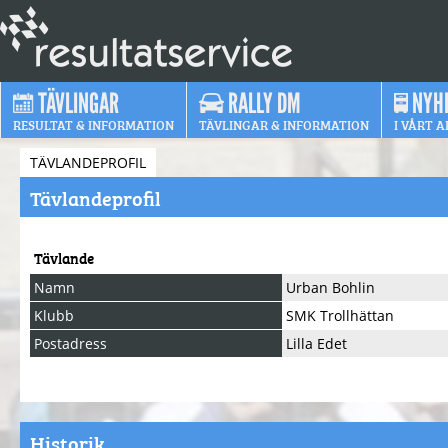
TÄVLINGAR
RALLY DM
NYH
RESULTAT & INFORMATION
TÄVLINGAR & INFORMATION
I VÅRT A
TÄVLANDEPROFIL
Tävlandeprofil
Tävlande
Namn
Urban Bohlin
Klubb
SMK Trollhättan
Postadress
Lilla Edet
Historik