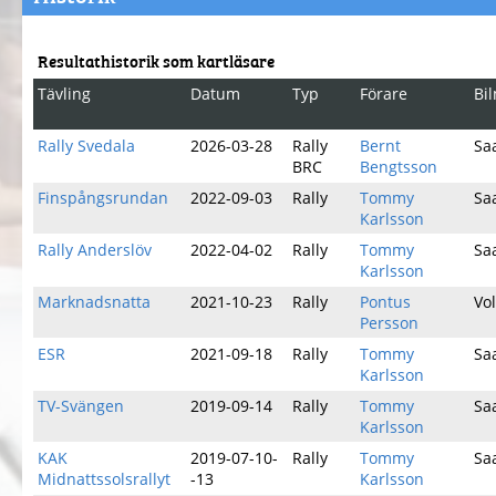
Resultathistorik som kartläsare
Tävling
Datum
Typ
Förare
Bi
Rally Svedala
2026-03-28
Rally
Bernt
Sa
BRC
Bengtsson
Finspångsrundan
2022-09-03
Rally
Tommy
Sa
Karlsson
Rally Anderslöv
2022-04-02
Rally
Tommy
Sa
Karlsson
Marknadsnatta
2021-10-23
Rally
Pontus
Vo
Persson
ESR
2021-09-18
Rally
Tommy
Sa
Karlsson
TV-Svängen
2019-09-14
Rally
Tommy
Sa
Karlsson
KAK
2019-07-10-
Rally
Tommy
Sa
Midnattssolsrallyt
-13
Karlsson