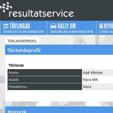
TÄVLINGAR
RALLY DM
NYH
RESULTAT & INFORMATION
TÄVLINGAR & INFORMATION
I VÅRT A
TÄVLANDEPROFIL
Tävlandeprofil
Tävlande
Namn
Isak Vikman
Klubb
Nora MK
Postadress
Nora
Historik