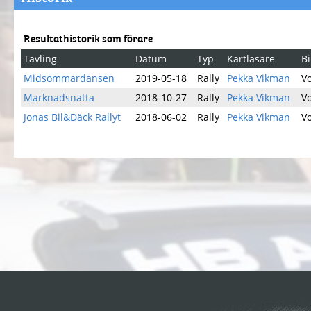
Resultathistorik som förare
Tävling
Datum
Typ
Kartläsare
B
Midsommardansen
2019-05-18
Rally
Pekka Vikman
Vo
Marknadsnatta
2018-10-27
Rally
Pekka Vikman
Vo
Jonas Bil&Däck Rallyt
2018-06-02
Rally
Pekka Vikman
Vo