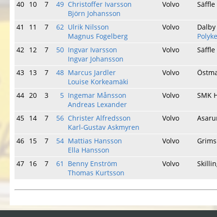
40
10
7
49
Christoffer Ivarsson
Volvo
Säffl
Björn Johansson
41
11
7
62
Ulrik Nilsson
Volvo
Dalby
Magnus Fogelberg
Polyk
42
12
7
50
Ingvar Ivarsson
Volvo
Säffl
Ingvar Johansson
43
13
7
48
Marcus Jardler
Volvo
Östma
Louise Korkeamäki
44
20
3
5
Ingemar Månsson
Volvo
SMK 
Andreas Lexander
45
14
7
56
Christer Alfredsson
Volvo
Asar
Karl-Gustav Askmyren
46
15
7
54
Mattias Hansson
Volvo
Grims
Ella Hansson
47
16
7
61
Benny Enström
Volvo
Skill
Thomas Kurtsson