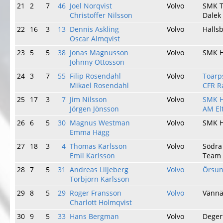
21
2
7
46
Joel Norqvist
Volvo
SMK T
Christoffer Nilsson
Dalek
22
16
3
13
Dennis Askling
Volvo
Halls
Oscar Almqvist
23
5
5
38
Jonas Magnusson
Volvo
SMK 
Johnny Ottosson
24
3
7
55
Filip Rosendahl
Volvo
Toarp
Mikael Rosendahl
CFR R
25
17
3
7
Jim Nilsson
Volvo
SMK 
Jörgen Jönsson
AM El
26
6
5
30
Magnus Westman
Volvo
SMK H
Emma Hägg
27
18
3
4
Thomas Karlsson
Volvo
Södra
Emil Karlsson
Team 
28
7
5
31
Andreas Liljeberg
Volvo
Örsu
Torbjörn Karlsson
29
8
5
29
Roger Fransson
Volvo
Vänn
Charlott Holmqvist
30
9
5
33
Hans Bergman
Volvo
Deger