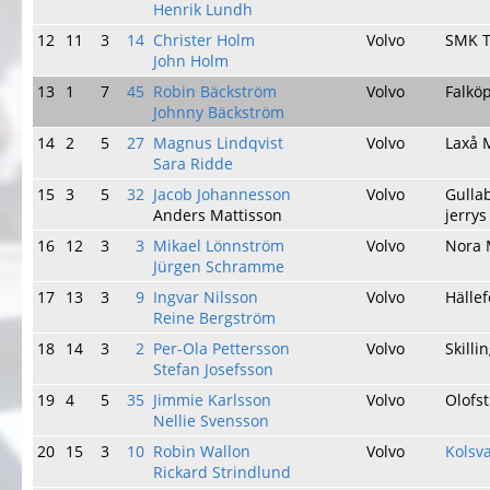
Henrik Lundh
12
11
3
14
Christer Holm
Volvo
SMK T
John Holm
13
1
7
45
Robin Bäckström
Volvo
Falkö
Johnny Bäckström
14
2
5
27
Magnus Lindqvist
Volvo
Laxå 
Sara Ridde
15
3
5
32
Jacob Johannesson
Volvo
Gulla
Anders Mattisson
jerry
16
12
3
3
Mikael Lönnström
Volvo
Nora
Jürgen Schramme
17
13
3
9
Ingvar Nilsson
Volvo
Hälle
Reine Bergström
18
14
3
2
Per-Ola Pettersson
Volvo
Skill
Stefan Josefsson
19
4
5
35
Jimmie Karlsson
Volvo
Olofs
Nellie Svensson
20
15
3
10
Robin Wallon
Volvo
Kolsv
Rickard Strindlund