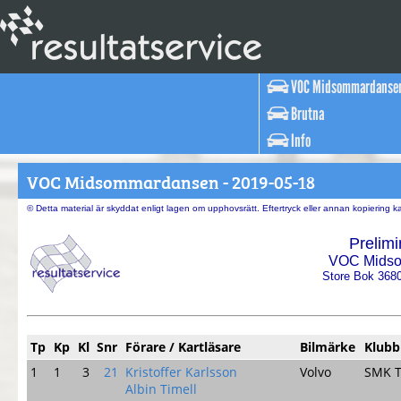
VOC Midsommardanse
Brutna
Info
VOC Midsommardansen - 2019-05-18
© Detta material är skyddat enligt lagen om upphovsrätt. Eftertryck eller annan kopiering 
Prelimi
VOC Midso
Store Bok 368
Tp
Kp
Kl
Snr
Förare / Kartläsare
Bilmärke
Klubb
1
1
3
21
Kristoffer Karlsson
Volvo
SMK T
Albin Timell