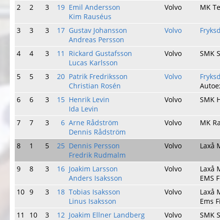
2
2
3
19
Emil Andersson
Volvo
MK T
Kim Rauséus
3
3
3
17
Gustav Johansson
Volvo
Fryks
Andreas Persson
4
4
3
11
Rickard Gustafsson
Volvo
SMK 
Lucas Karlsson
5
5
3
20
Patrik Fredriksson
Volvo
Fryks
Christian Rosén
Autoe
6
6
3
15
Henrik Levin
Volvo
SMK 
Ida Levin
7
7
3
6
Arne Rådström
Volvo
MK Ra
Dennis Rådström
8
1
5
25
Dennis Persson
Volvo
Laxå 
Fredrik Rudmalm
9
8
3
16
Joakim Larsson
Volvo
Laxå 
Anders Isaksson
EMS F
10
9
3
18
Tobias Isaksson
Volvo
Laxå 
Linus Isaksson
Ems F
11
10
3
12
Joakim Ellner Landberg
Volvo
SMK 