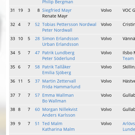
Philip Bergman
31
19
3
8
Siegfried Mayr
Volvo
VOC 
Renate Mayr
32
4
7
52
Tobias Pettersson Nordwal
Volvo
Crist
Peter Nordwall
33
10
5
28
Simon Erlandsson
Volvo
Vänn
Urban Erlandsson
34
5
7
47
Patrik Lundberg
Volvo
Ilsbo
Peter Söderlund
Team 
35
6
7
58
Patrik Tallåker
Volvo
Skill
Emilia Sjöberg
36
11
5
37
Martin Zettervall
Volvo
Hästv
Frida Hammarlund
37
7
7
57
Emma Wallman
Volvo
Gulla
Bo Wallman
38
8
7
60
Morgan Nillekvist
Volvo
Gulla
Anders Karlsson
39
9
7
51
Ted Malm
Volvo
Arlöv
Katharina Malm
Lunde