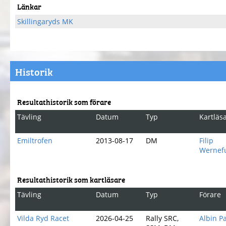
Länkar
Skillingaryds MK
Historik
Resultathistorik som förare
Tävling
Datum
Typ
Kartläs
Emiltrofen
2013-08-17
DM
Filip
Wernef
Resultathistorik som kartläsare
Tävling
Datum
Typ
Förare
Vilda Ryd Racet
2026-04-25
Rally SRC,
Albin P