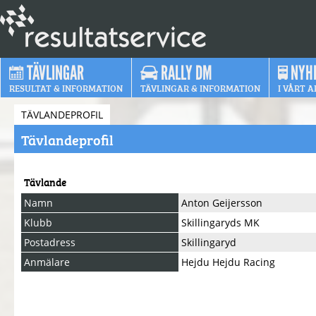
TÄVLINGAR
RALLY DM
NYH
RESULTAT & INFORMATION
TÄVLINGAR & INFORMATION
I VÅRT A
TÄVLANDEPROFIL
Tävlandeprofil
Tävlande
Namn
Anton Geijersson
Klubb
Skillingaryds MK
Postadress
Skillingaryd
Anmälare
Hejdu Hejdu Racing