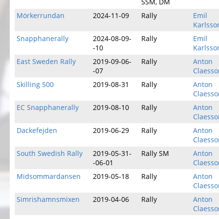
SSM, DM
Mörkerrundan
2024-11-09
Rally
Emil
Karlsso
Snapphanerally
2024-08-09-
Rally
Emil
-10
Karlsso
East Sweden Rally
2019-09-06-
Rally
Anton
-07
Claesso
Skilling 500
2019-08-31
Rally
Anton
Claesso
EC Snapphanerally
2019-08-10
Rally
Anton
Claesso
Dackefejden
2019-06-29
Rally
Anton
Claesso
South Swedish Rally
2019-05-31-
Rally SM
Anton
-06-01
Claesso
Midsommardansen
2019-05-18
Rally
Anton
Claesso
Simrishamnsmixen
2019-04-06
Rally
Anton
Claesso